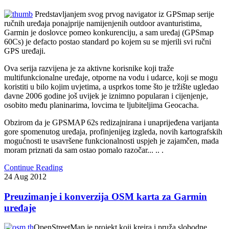
Predstavljanjem svog prvog navigator iz GPSmap serije
ručnih uređaja ponajprije namijenjenih outdoor avanturistima,
Garmin je doslovce pomeo konkurenciju, a sam uređaj (GPSmap
60Cs) je defacto postao standard po kojem su se mjerili svi ručni
GPS uređaji.
Ova serija razvijena je za aktivne korisnike koji traže
multifunkcionalne uređaje, otporne na vodu i udarce, koji se mogu
koristiti u bilo kojim uvjetima, a usprkos tome što je tržište ugledao
davne 2006 godine još uvijek je iznimno popularan i cijenjenje,
osobito među planinarima, lovcima te ljubiteljima Geocacha.
Obzirom da je GPSMAP 62s redizajnirana i unaprijeđena varijanta
gore spomenutog uređaja, profinjenijeg izgleda, novih kartografskih
mogućnosti te usavršene funkcionalnosti uspjeh je zajamčen, mada
moram priznati da sam ostao pomalo razočar... .. .
Continue Reading
24
Aug
2012
Preuzimanje i konverzija OSM karta za Garmin
uređaje
OpenStreetMap je projekt koji kreira i pruža slobodne