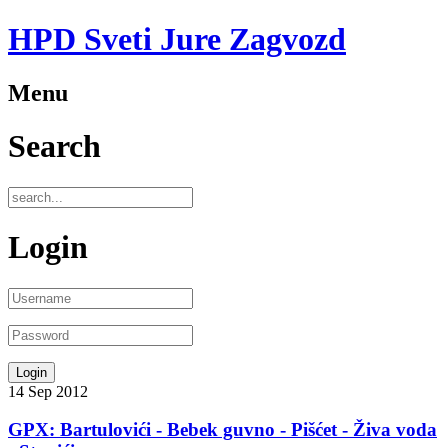
HPD Sveti Jure Zagvozd
Menu
Search
Login
14
Sep
2012
GPX: Bartulovići - Bebek guvno - Pišćet - Živa voda