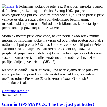
Polazišna točka ove rute je iz Rastovca, zaseoka Stanići
da budemo precizni, ispod crkvice Svetog Križa pa preko
novoizgrađenog put koji vodi za tunel Sveti Ilija. Put se prelazi prije
velikog usjeka te staza dalje vodi djelomično betoniranim,
makadamskim putem u dužini od nekih kilometar, kilometar ipol,
prema lokaciji poznatoj kao "Živa voda".
Stotinjak metara prije Žive vode, nakon nekih dvadesetak minuta
uspona od ishodišne točke, na visini od 582 metra postoji odvojak i
nešto kraći put prema Ržišćima. Ukoliko želite skratiti put možete tu
skrenuti desno i dalje nastaviti ovim prečacem koj izlazi na
proplanak prije Carskih dolaca gdje se ujedno i spaja sa obilaznom
stazom. Samo skretanje nije označeno ali je uočljivo i nalazi se
poslije oštrije lijeve krivine
(slika 1)
.
Mi smo se odlučili za dužu verziju pa nastavljamo dalje put Žive
vode, prolazimo pored pojilišta za stoku iznad kojeg se nalazi
uređeno odmorište
(slika 2)
sa bazenom
(slika 3)
koji služi
akumulator i saku... .. .
Continue Reading
09
Sep
2012
Garmin GPSMAP 62s: The best just got better!