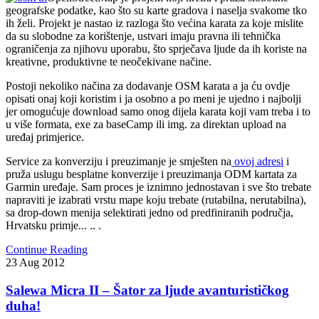
geografske podatke, kao što su karte gradova i naselja svakome tko
ih želi. Projekt je nastao iz razloga što većina karata za koje mislite
da su slobodne za korištenje, ustvari imaju pravna ili tehnička
ograničenja za njihovu uporabu, što sprječava ljude da ih koriste na
kreativne, produktivne te neočekivane načine.
Postoji nekoliko načina za dodavanje OSM karata a ja ću ovdje
opisati onaj koji koristim i ja osobno a po meni je ujedno i najbolji
jer omogućuje download samo onog dijela karata koji vam treba i to
u više formata, exe za baseCamp ili img. za direktan upload na
uređaj primjerice.
Service za konverziju i preuzimanje je smješten na
ovoj adresi
i
pruža uslugu besplatne konverzije i preuzimanja ODM kartata za
Garmin uređaje. Sam proces je iznimno jednostavan i sve što trebate
napraviti je izabrati vrstu mape koju trebate (rutabilna, nerutabilna),
sa drop-down menija selektirati jedno od predfiniranih područja,
Hrvatsku primje... .. .
Continue Reading
23
Aug
2012
Salewa Micra II – Šator za ljude avanturističkog
duha!