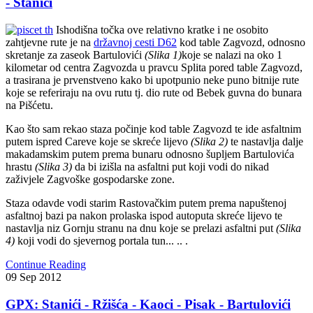
- Stanići
Ishodišna točka ove relativno kratke i ne osobito
zahtjevne rute je na
državnoj cesti D62
kod table Zagvozd, odnosno
skretanje za zaseok Bartulovići
(Slika 1)
koje se nalazi na oko 1
kilometar od centra Zagvozda u pravcu Splita pored table Zagvozd,
a trasirana je prvenstveno kako bi upotpunio neke puno bitnije rute
koje se referiraju na ovu rutu tj. dio rute od Bebek guvna do bunara
na Pišćetu.
Kao što sam rekao staza počinje kod table Zagvozd te ide asfaltnim
putem ispred Careve koje se skreće lijevo
(Slika 2)
te nastavlja dalje
makadamskim putem prema bunaru odnosno šupljem Bartulovića
hrastu
(Slika 3)
da bi izišla na asfaltni put koji vodi do nikad
zaživjele Zagvoške gospodarske zone.
Staza odavde vodi starim Rastovačkim putem prema napuštenoj
asfaltnoj bazi pa nakon prolaska ispod autoputa skreće lijevo te
nastavlja niz Gornju stranu na dnu koje se prelazi asfaltni put
(Slika
4)
koji vodi do sjevernog portala tun... .. .
Continue Reading
09
Sep
2012
GPX: Stanići - Ržišća - Kaoci - Pisak - Bartulovići