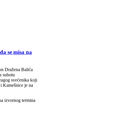
a se misa na
don Dražena Balića
a subotu
dragog svećenika koji
i Kamešnice je na
sa izvornog termina