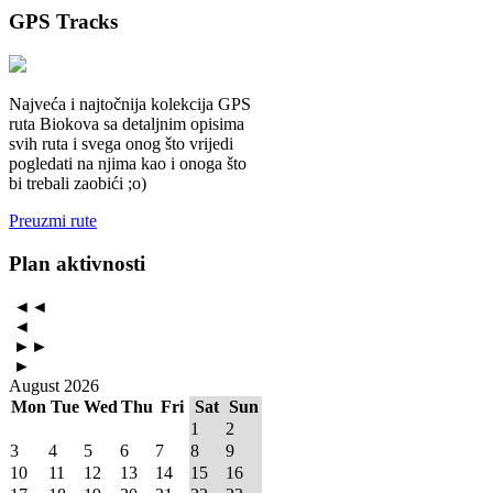
GPS
Tracks
Najveća i najtočnija kolekcija GPS
ruta Biokova sa detaljnim opisima
svih ruta i svega onog što vrijedi
pogledati na njima kao i onoga što
bi trebali zaobići ;o)
Preuzmi rute
Plan
aktivnosti
◄◄
◄
►►
►
August 2026
Mon
Tue
Wed
Thu
Fri
Sat
Sun
1
2
3
4
5
6
7
8
9
10
11
12
13
14
15
16