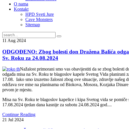
O nama
Kontakt
HPD Sveti Jure
Cave Monsters
Sitemap
11
Aug
2024
ODGOĐENO: Zbog bolesti don Dražena Balića odgađ
Sv. Roku za 24.08.2024
Nažalost primorani smo vas obavijestiti da se zbog bolesti 
odgađa misa na Sv. Roku te blagoslov kapele Svetog Vida planirani z
17.08. Iako smo izuzetno žalosni zbog ove situacije, zdravlje našeg 
održava sve mise na planinama od Biokova, Mosora, Kozjaka Dinare 
prvom je mjestu.
Misa na Sv. Roku te blagoslov kapelice i kipa Svetog vida se pomiče 
17.08.2024 tjedan dana kasnije za subotu 24.08.2024 god....
Continue Reading
21
Jul
2024