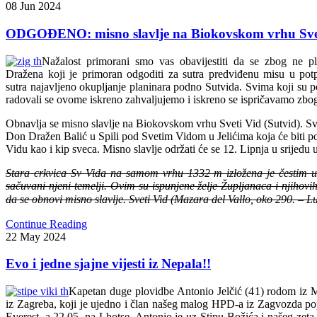
08
Jun
2024
ODGOĐENO: misno slavlje na Biokovskom vrhu Svet
Nažalost primorani smo vas obavijestiti da se zbog ne 
Dražena koji je primoran odgoditi za sutra predviđenu misu u pot
sutra najavljeno okupljanje planinara podno Sutvida. Svima koji su po
radovali se ovome iskreno zahvaljujemo i iskreno se ispričavamo zbo
Obnavlja se misno slavlje na Biokovskom vrhu Sveti Vid (Sutvid). Sve
Don Dražen Balić u Spili pod Svetim Vidom u Jelićima koja će biti 
Vidu kao i kip sveca. Misno slavlje održati će se 12. Lipnja u srijedu u
Stara crkvica Sv Vida na samom vrhu 1332 m izložena je čestim 
sačuvani njeni temelji. Ovim su ispunjene želje Župljanaca i njihovih
da se obnovi misno slavlje. Sveti Vid (Mazara del Vallo, oko 290. – L
Continue Reading
22
May
2024
Evo i jedne sjajne vijesti iz Nepala!!
Kapetan duge plovidbe Antonio Jelčić (41) rodom iz 
iz Zagreba, koji je ujedno i član našeg malog HPD-a iz Zagvozda po
Everest, a 22.05. na Lhotse. Antonio je uz Stipu Božića i našeg zeta 