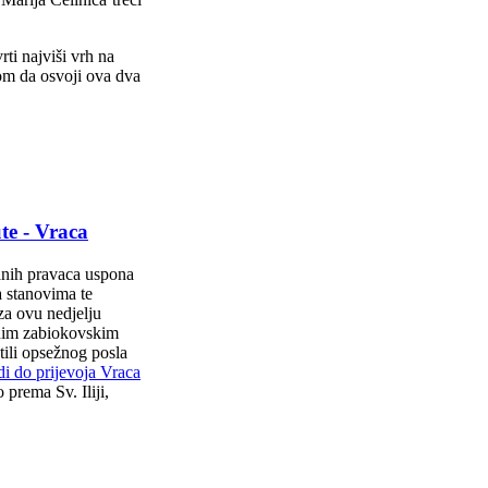
ti najviši vrh na
om da osvoji ova dva
te - Vraca
ranih pravaca uspona
a stanovima
te
za ovu nedjelju
vnim zabiokovskim
tili opsežnog posla
di do prijevoja Vraca
 prema Sv. Iliji,