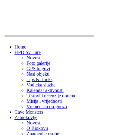
Home
HPD Sv. Jure
Novosti
Foto galerije
GPS tragovi
Nasi objekti
Tips & Tricks
Vodicka sluzba
Kalendar aktivnosti
Testovi i recenzije opreme
Misija i vrijednosti
Vremenska prognoza
Cave Monsters
Zabiokovlje
Novosti
O Biokovu
Znamenite osobe