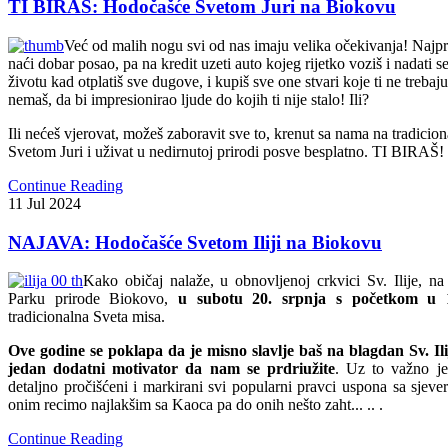
TI BIRAŠ: Hodočašće Svetom Juri na Biokovu
Već od malih nogu svi od nas imaju velika očekivanja! Najprij
naći dobar posao, pa na kredit uzeti auto kojeg rijetko voziš i nadati se
životu kad otplatiš sve dugove, i kupiš sve one stvari koje ti ne treba
nemaš, da bi impresionirao ljude do kojih ti nije stalo! Ili?
Ili nećeš vjerovat, možeš zaboravit sve to, krenut sa nama na tradici
Svetom Juri i uživat u nedirnutoj prirodi posve besplatno. TI BIRAŠ!
Continue Reading
11
Jul
2024
NAJAVA: Hodočašće Svetom Iliji na Biokovu
Kako običaj nalaže,
u obnovljenoj crkvici Sv. Ilije, n
Parku prirode Biokovo,
u subotu 20. srpnja s početkom u 
tradicionalna Sveta misa.
Ove godine se poklapa da je misno slavlje baš na blagdan Sv. Ili
jedan dodatni motivator da nam se prdriužite
. Uz to važno je
detaljno pročišćeni i markirani svi popularni pravci uspona sa sjeve
onim recimo najlakšim sa Kaoca pa do onih nešto zaht
... .. .
Continue Reading