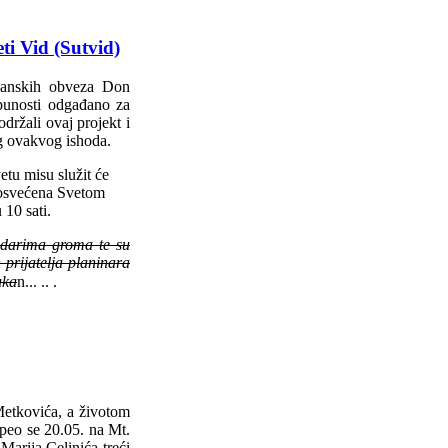
i Vid (Sutvid)
planskih obveza Don
punosti odgađano za
držali ovaj projekt i
g ovakvog ishoda.
tu misu služit će
posvećena Svetom
 10 sati.
udarima groma te su
 prijatelja planinara
uka
n.
.. .. .
Metkovića, a životom
peo se 20.05. na Mt.
Marija Celinića treći