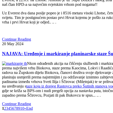
naš član HPD-a sa najvećim svjetskim vrhom pod nogama!!
Uz Everest dva dana poslje popeo je i 8516 metara visoki Lhotse, četvr
svijetu. Tim je postignućem postao prvi Hrvat kojemu je pošlo za ruk
vrha i prvi Hrvat koji je odjed.. .. .
Continue Reading
20
May
2024
NAJAVA: Uređenje i markiranje planinarske staze Šu
N
kon odrađenih akcija na čišćenju službenih i marki
prema najvišem vrhu Biokova, staze prema Kaocima, Lokvi i Raadić
radova na Župskom dijelu Biokova, članovi društva svoje djelovanje 
planiraju usmjerili prema najstrmijim i za održavanje iznimno zahtje
padinama između vrhova Sveti Ilija i Ščirovac (Miletnjak) te se prihva
na uređivanju s
taze koja iz donjeg Rastovca preko Šutinih stanova vo
gdje se križa sa BPS-om i nudi pregršt opcija za nastavka puta, istočno
zapadno prema Ščirovcu, Pozjati ili pak Bukovcu te spus... .. .
Continue Reading
1
2
3
4
5
6
7
8
9
10
»
End