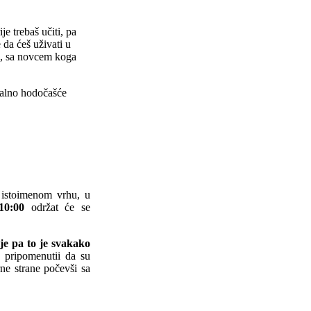
e trebaš učiti, pa
 da ćeš uživati u
ju, sa novcem koga
onalno hodočašće
a istoimenom vrhu, u
10:00
održat će se
je pa to je svakako
 pripomenutii da su
rne strane počevši sa