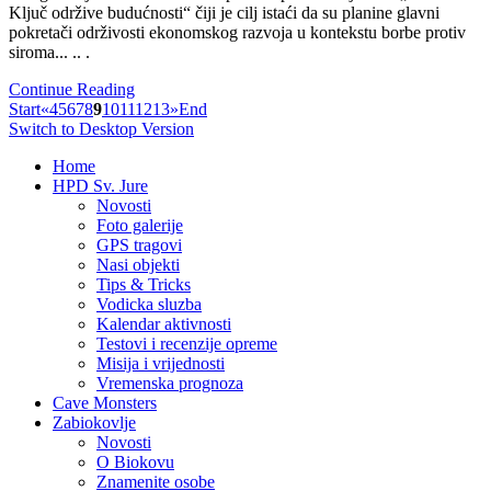
Ključ održive budućnosti“ čiji je cilj istaći da su planine glavni
pokretači održivosti ekonomskog razvoja u kontekstu borbe protiv
siroma... .. .
Continue Reading
Start
«
4
5
6
7
8
9
10
11
12
13
»
End
Switch to Desktop Version
Home
HPD Sv. Jure
Novosti
Foto galerije
GPS tragovi
Nasi objekti
Tips & Tricks
Vodicka sluzba
Kalendar aktivnosti
Testovi i recenzije opreme
Misija i vrijednosti
Vremenska prognoza
Cave Monsters
Zabiokovlje
Novosti
O Biokovu
Znamenite osobe