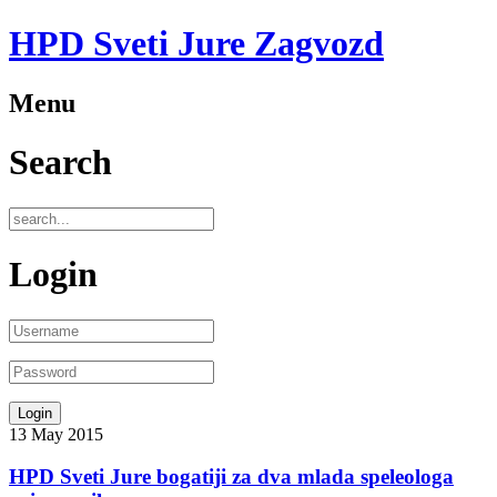
HPD Sveti Jure Zagvozd
Menu
Search
Login
13
May
2015
HPD Sveti Jure bogatiji za dva mlada speleologa