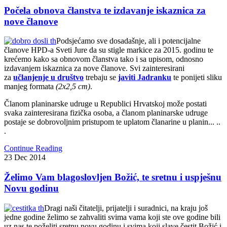
Počela obnova članstva te izdavanje iskaznica za
nove članove
Podsjećamo sve dosadašnje, ali i potencijalne
članove HPD-a Sveti Jure da su stigle markice za 2015. godinu te
krećemo kako sa obnovom članstva tako i sa upisom, odnosno
izdavanjem iskaznica za nove članove. Svi zainteresirani
za
učlanjenje u društvo
trebaju se
javiti Jadranku
te ponijeti sliku
manjeg formata
(2x2,5 cm)
.
Članom planinarske udruge u Republici Hrvatskoj može postati
svaka zainteresirana fizička osoba, a članom planinarske udruge
postaje se dobrovoljnim pristupom te uplatom članarine u planin... ..
.
Continue Reading
23
Dec
2014
Želimo Vam blagoslovljen Božić, te sretnu i uspješnu
Novu godinu
Dragi naši čitatelji, prijatelji i suradnici, na kraju još
jedne godine želimo se zahvaliti svima vama koji ste ove godine bili
uz nas te poželiti sretnu novu godinu i svima koji slave čestit Božić i