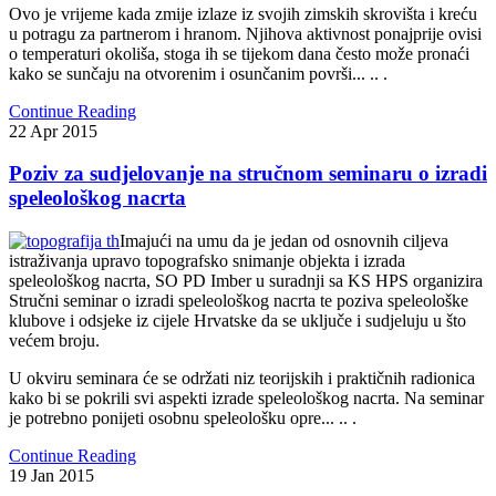
Ovo je vrijeme kada zmije izlaze iz svojih zimskih skrovišta i kreću
u potragu za partnerom i hranom. Njihova aktivnost ponajprije ovisi
o temperaturi okoliša, stoga ih se tijekom dana često može pronaći
kako se sunčaju na otvorenim i osunčanim površi... .. .
Continue Reading
22
Apr
2015
Poziv za sudjelovanje na stručnom seminaru o izradi
speleološkog nacrta
Imajući na umu da je jedan od osnovnih ciljeva
istraživanja upravo topografsko snimanje objekta i izrada
speleološkog nacrta, SO PD Imber
u suradnji sa KS HPS
organizira
Stručni seminar o izradi speleološkog nacrta te poziva speleološke
klubove i odsjeke iz cijele Hrvatske da se uključe i sudjeluju u što
većem broju.
U okviru seminara će se održati niz teorijskih i praktičnih radionica
kako bi se pokrili svi aspekti izrade speleološkog nacrta. Na seminar
je potrebno ponijeti osobnu speleološku opre... .. .
Continue Reading
19
Jan
2015