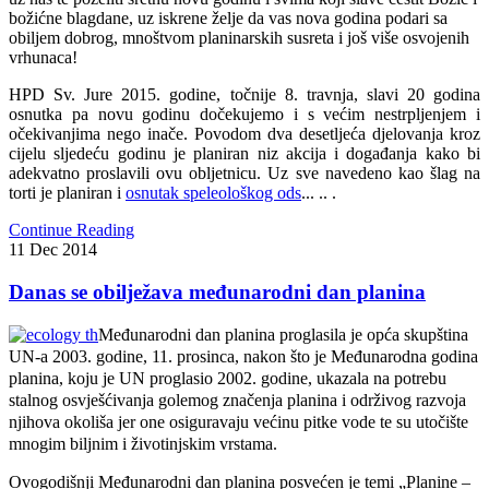
božićne blagdane, uz iskrene želje da vas nova godina podari sa
obiljem dobrog, mnoštvom planinarskih susreta i još više osvojenih
vrhunaca!
HPD Sv. Jure 2015. godine, točnije 8. travnja, slavi 20 godina
osnutka pa novu godinu dočekujemo i s većim nestrpljenjem i
očekivanjima nego inače. Povodom dva desetljeća djelovanja kroz
cijelu sljedeću godinu je planiran niz akcija i događanja kako bi
adekvatno proslavili ovu obljetnicu. Uz sve navedeno kao šlag na
torti je planiran i
osnutak speleološkog ods
... .. .
Continue Reading
11
Dec
2014
Danas se obilježava međunarodni dan planina
Međunarodni dan planina proglasila je opća skupština
UN-a 2003. godine, 11. prosinca, nakon što je Međunarodna godina
planina, koju je UN proglasio 2002. godine, ukazala na potrebu
stalnog osvješćivanja golemog značenja planina i održivog razvoja
njihova okoliša jer one osiguravaju većinu pitke vode te su utočište
mnogim biljnim i životinjskim vrstama.
Ovogodišnji Međunarodni dan planina posvećen je temi „Planine –