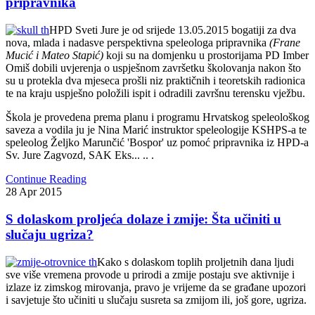
pripravnika
HPD Sveti Jure je od srijede 13.05.2015 bogatiji za dva
nova, mlada i nadasve perspektivna speleologa pripravnika
(Frane
Mucić i Mateo Stapić)
koji su na domjenku u prostorijama PD Imber
Omiš dobili uvjerenja o uspješnom završetku školovanja nakon što
su u protekla dva mjeseca prošli niz praktičnih i teoretskih radionica
te na kraju uspješno položili ispit i odradili završnu terensku vježbu.
Škola je provedena prema planu i programu Hrvatskog speleološkog
saveza a vodila ju je Nina Marić instruktor speleologije KSHPS-a te
speleolog Željko Marunčić 'Bospor' uz pomoć pripravnika iz HPD-a
Sv. Jure Zagvozd, SAK Eks... .. .
Continue Reading
28
Apr
2015
S dolaskom proljeća dolaze i zmije: Šta učiniti u
slučaju ugriza?
K
ako s dolaskom toplih proljetnih dana ljudi
sve više vremena provode u prirodi a zmije postaju sve aktivnije i
izlaze iz zimskog mirovanja, pravo je vrijeme da se građane upozori
i savjetuje što učiniti u slučaju susreta sa zmijom ili, još gore, ugriza
.