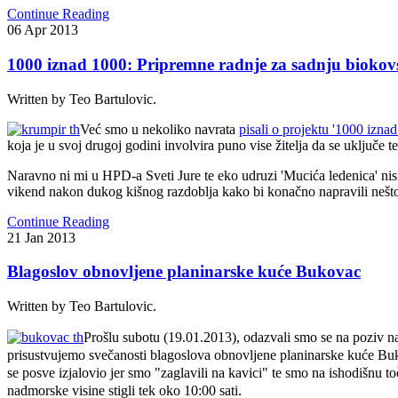
Continue Reading
06
Apr
2013
1000 iznad 1000: Pripremne radnje za sadnju bioko
Written by Teo Bartulovic.
Već smo u nekoliko navrata
pisali o projektu '1000 izna
koja je u svoj drugoj godini involvira puno vise žitelja da se uključe
Naravno ni mi u HPD-a Sveti Jure te eko udruzi 'Mucića ledenica' nis
vikend nakon dukog kišnog razdoblja kako bi konačno napravili nešto ko
Continue Reading
21
Jan
2013
Blagoslov obnovljene planinarske kuće Bukovac
Written by Teo Bartulovic.
P
rošlu subotu (19.01.2013), odazvali smo se na poziv naš
prisustvujemo svečanosti blagoslova obnovljene planinarske kuće Buk
se posve izjalovio jer smo "zaglavili na kavici" te smo na ishodišnu 
nadmorske visine stigli tek oko 10:00 sati.