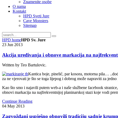
Znamenite osobe
O nama
Kontakt
HPD Sveti Jure
Cave Monsters
Sitemap
HPD home
HPD Sv. Jure
23
Jun
2013
Akcija uređivanja i obnove markacija na najfrekventn
Written by Teo Bartulovic.
Kantica boje, pinelić, par kosora, motorna pila… ..dod
za ne vjerovati je što se toga lijepog i dobrog može napraviti za jedno
Kao što smo i najavili putem web-a i naše službene facebook stranic
obnovi markacija na najfrekventnijoj planinarskoj stazi koje vodi prem
Continue Reading
04
May
2013
Zagvožđani uspješno obnovili tradiciju sadnje krump