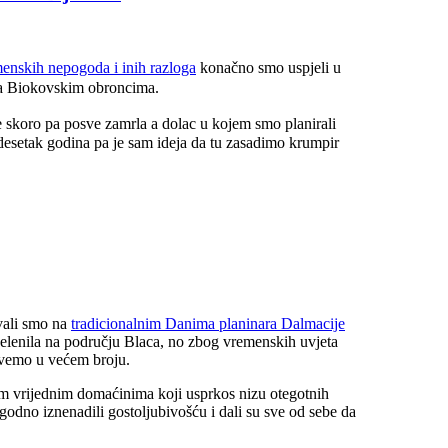
nskih nepogoda i inih razloga
konačno smo uspjeli u
na Biokovskim obroncima.
je skoro pa posve zamrla a dolac u kojem smo planirali
edesetak godina pa je sam ideja da tu zasadimo krumpir
ovali smo na
tradicionalnim Danima planinara Dalmacije
 zelenila na području Blaca, no zbog vremenskih uvjeta
zovemo u većem broju.
šim vrijednim domaćinima koji usprkos nizu otegotnih
ugodno iznenadili gostoljubivošću i dali su sve od sebe da