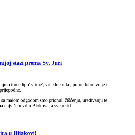
ijoj stazi prema Sv. Juri
ajmo tome lipo' vrime', vrijedne ruke, puno dobre volje i
 prijepodne.
e, sa malom odgodom smo prionuli čišćenju, uređivanju te
a najvišem vrhu Biokova, a sve u skl... .. .
ira u Bijakovi!