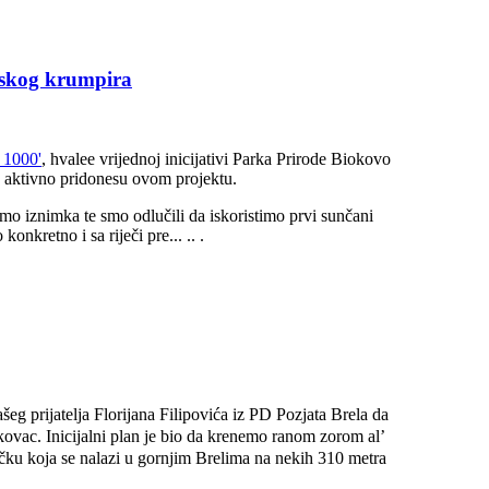
vskog krumpira
d 1000'
, hvalee vrijednoj inicijativi Parka Prirode Biokovo
 te aktivno pridonesu ovom projektu.
mo iznimka te smo odlučili da iskoristimo prvi sunčani
nkretno i sa riječi pre... .. .
eg prijatelja Florijana Filipovića iz PD Pozjata Brela da
ovac. Inicijalni plan je bio da krenemo ranom zorom al’
točku koja se nalazi u gornjim Brelima na nekih 310 metra