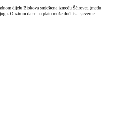
padnom dijelu Biokova smještena između Šćirovca (među
jugu. Obzirom da se na plato može doći is a sjeverne