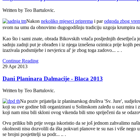
Written by Teo Bartulovic.
N
akon
nekoliko mjeseci priprema
i par
odgoda zbog vreme
svom na umu da obnovimo dugogodišnju tradiciju uzgoja krumpira 
K
ao što i sami znate, obrada Bikovskih vrtača posljednjih desetljeća 
sadnju zadnji put je obrađen i iz njega iznešena ozimica prije kojih p
izazivala podsmijehe i nevjericu al' je zbog toga zadovo... .. .
Continue Reading
29
Apr
2013
Dani Planinara Dalmacije - Blaca 2013
Written by Teo Bartulovic.
Na poziv prijatelja iz planinarskog društva 'Sv. Jure', sudjel
koji su ove godine bili organizirani u Solinskom zaleđu u oazi mira i
koji nam nisu bili skloni ovog vikenda bili smo spriječeni da se oda
Ovu priliku bih prije svega iskoristio da se još jednom zahvalimo na
okolnosti nisu dozvolili da išta pokvari planove te su nas i više nego 
se brojni posjetitelji sa podr... .. .