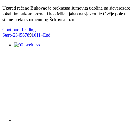
Uzgred rečeno Bukovac je prekrasna šumovita udolina na sjeveroza
lokalnim pukom poznat i kao Miletnjaka) na sjeveru te Ovčje pole na 
strane preko spomenutog Šćirovca razm
... ..
Continue Reading
Start
«
2
3
4
5
6
7
8
9
10
11
»
End