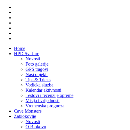
Home
HPD Sv. Jure
Novosti
Foto galerije
GPS tragovi
Nasi objekti
Tips & Tricks
Vodicka sluzba
Kalendar aktivnosti
Testovi i recenzije opreme
Misija i vrijednosti
Vremenska prognoza
Cave Monsters
Zabiokovlje
Novosti
O Biokovu