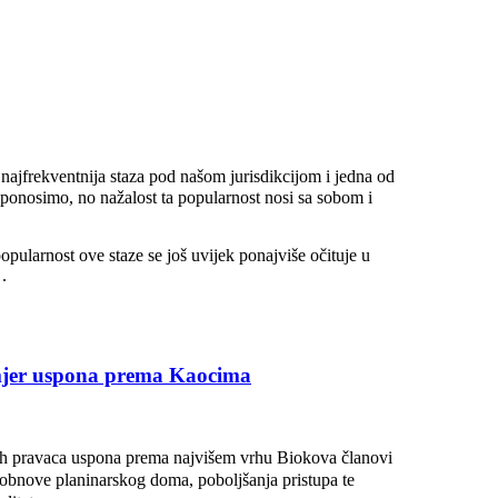
najfrekventnija staza pod našom jurisdikcijom i jedna od
ponosimo, no nažalost ta popularnost nosi sa sobom i
pularnost ove staze se još uvijek ponajviše očituje u
 .
 smjer uspona prema Kaocima
nih pravaca uspona prema najvišem vrhu Biokova članovi
u obnove planinarskog doma, poboljšanja pristupa te