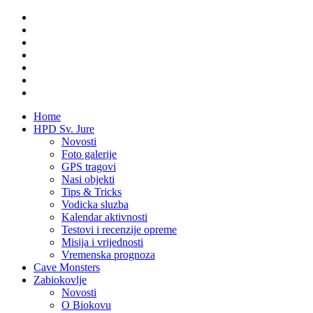
Home
HPD Sv. Jure
Novosti
Foto galerije
GPS tragovi
Nasi objekti
Tips & Tricks
Vodicka sluzba
Kalendar aktivnosti
Testovi i recenzije opreme
Misija i vrijednosti
Vremenska prognoza
Cave Monsters
Zabiokovlje
Novosti
O Biokovu