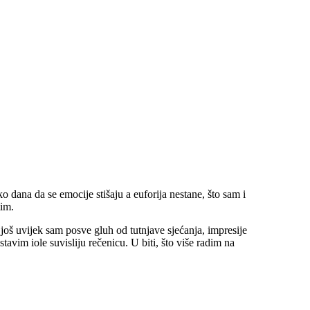
iko dana da se emocije stišaju a euforija nestane, što sam i
tim.
još uvijek sam posve gluh od tutnjave sjećanja, impresije
stavim iole suvisliju rečenicu. U biti, što više radim na