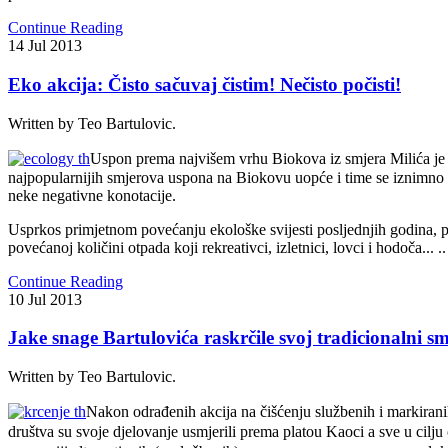
Continue Reading
14
Jul
2013
Eko akcija: Čisto sačuvaj čistim! Nečisto počisti!
Written by Teo Bartulovic.
U
spon prema najvišem vrhu Biokova iz smjera Milića je 
najpopularnijih smjerova uspona na Biokovu uopće i time se iznimno 
neke negativne konotacije.
Usprkos primjetnom povećanju ekološke svijesti posljednjih godina, po
povećanoj količini otpada koji rekreativci, izletnici, lovci i hodoča
... ..
Continue Reading
10
Jul
2013
Jake snage Bartulovića raskrčile svoj tradicionalni
Written by Teo Bartulovic.
N
akon odrađenih akcija na čišćenju službenih i markira
društva su svoje djelovanje usmjerili prema platou Kaoci a sve u cilj