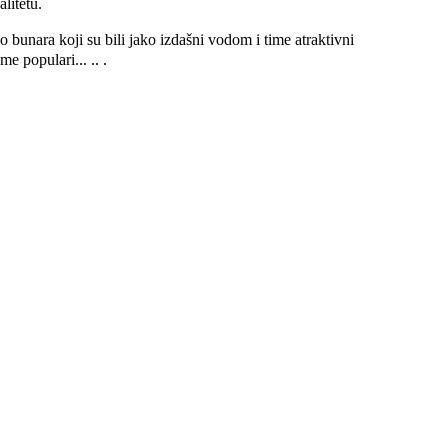
litetu.
 bunara koji su bili jako izdašni vodom i time atraktivni
eme populari
... .. .