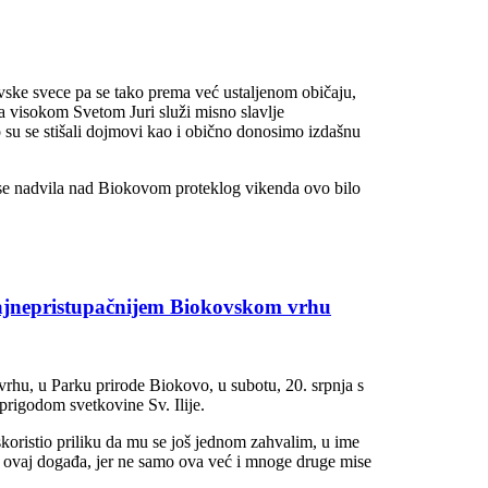
vske svece pa se tako prema već ustaljenom običaju,
 visokom Svetom Juri služi misno slavlje
o su se stišali dojmovi kao i obično donosimo izdašnu
 se nadvila nad Biokovom proteklog vikenda ovo bilo
najnepristupačnijem Biokovskom vrhu
 vrhu, u Parku prirode Biokovo, u subotu, 20. srpnja s
prigodom svetkovine Sv. Ilije.
koristio priliku da mu se još jednom zahvalim, u ime
i ovaj događa, jer ne samo ova već i mnoge druge mise