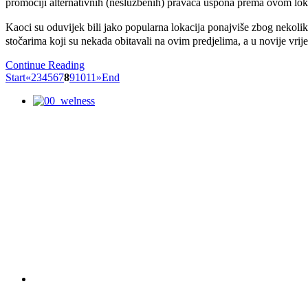
promociji alternativnih (neslužbenih) pravaca uspona prema ovom loka
Kaoci su oduvijek bili jako popularna lokacija ponajviše zbog nekoliko
stočarima koji su nekada obitavali na ovim predjelima, a u novije vrij
Continue Reading
Start
«
2
3
4
5
6
7
8
9
10
11
»
End