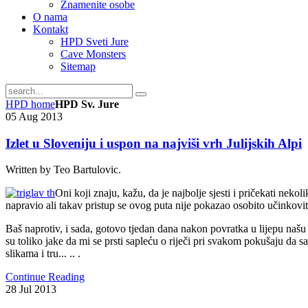
Znamenite osobe
O nama
Kontakt
HPD Sveti Jure
Cave Monsters
Sitemap
HPD home
HPD Sv. Jure
05
Aug
2013
Izlet u Sloveniju i uspon na najviši vrh Julijskih Alpi
Written by Teo Bartulovic.
Oni koji znaju, kažu, da je najbolje sjesti i pričekati nekol
napravio ali takav pristup se ovog puta nije pokazao osobito učinkovi
Baš naprotiv, i sada, gotovo tjedan dana nakon povratka u lijepu našu 
su toliko jake da mi se prsti sapleću o riječi pri svakom pokušaju da sa
slikama i tru... .. .
Continue Reading
28
Jul
2013