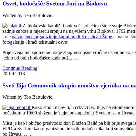
Osvrt, hodočašće Svetom Juri na Biokovu
Written by Teo Bartulovic.
Zabiokovski katolički puk već stoljećima štuje svoje Bioko
zadnje subote u mjesecu srpnju na najvišem vrhu Biokova, 1762 metra
koje
naizmjence organiziraju župni uredi Krstatica i Župe
, a nakon št
fotogaleriju i kraći tekstualni osvrt.
Prije svega bih spomenuo da je zbog nesnosne vrućine i sparine koja
jedno od onih hodočašće kada pož... .. .
Continue Reading
20
Jul
2013
Sveti Ilija Gromovnik okupio mnoštvo vjernika na 
Written by Teo Bartulovic.
Kako smo i najavili, u crkvici Sv. Ilije, na istoimenom
početkom u 10:00 služena je 'najnepristupačnija' Sveta misa u Hrvata 
Misu je kao i obično predvodio don Dražen Balić pa bih prije svega is
HPD-a Sv. Jure kao organizatora te svih hodočasnika koji su uveličal
po Hrvats... .. .