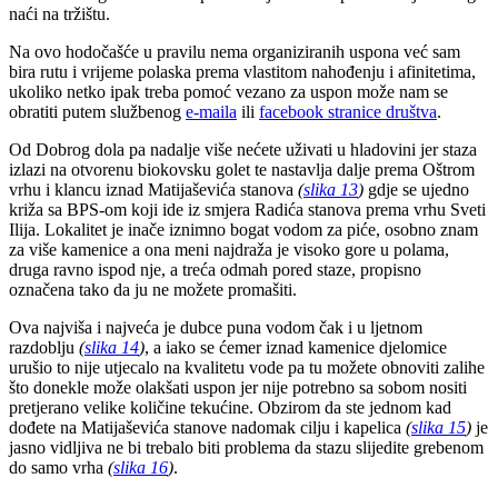
naći na tržištu.
Na ovo hodočašće u pravilu nema organiziranih uspona već sam
bira rutu i vrijeme polaska prema vlastitom nahođenju i afinitetima,
ukoliko netko ipak treba pomoć vezano za uspon može nam se
obratiti putem službenog
e-maila
ili
facebook stranice društva
.
Od Dobrog dola pa nadalje više nećete uživati u hladovini jer staza
izlazi na otvorenu biokovsku golet te nastavlja dalje prema Oštrom
vrhu i klancu iznad Matijaševića stanova
(
slika 13
)
gdje se ujedno
križa sa BPS-om koji ide iz smjera Radića stanova prema vrhu Sveti
Ilija. Lokalitet je inače iznimno bogat vodom za piće, osobno znam
za više kamenice a ona meni najdraža je visoko gore u polama,
druga ravno ispod nje, a treća odmah pored staze, propisno
označena tako da ju ne možete promašiti.
Ova najviša i najveća je dubce puna vodom čak i u ljetnom
razdoblju
(
slika 14
)
, a iako se ćemer iznad kamenice djelomice
urušio to nije utjecalo na kvalitetu vode pa tu možete obnoviti zalihe
što donekle može olakšati uspon jer nije potrebno sa sobom nositi
pretjerano velike količine tekućine. Obzirom da ste jednom kad
dođete na Matijaševića stanove nadomak cilju i kapelica
(
slika 15
)
je
jasno vidljiva ne bi trebalo biti problema da stazu slijedite grebenom
do samo vrha
(
slika 16
)
.