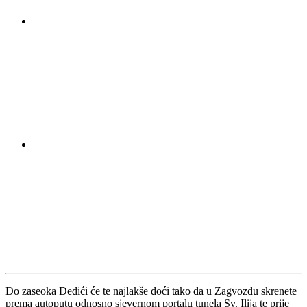
Do zaseoka Dedići će te najlakše doći tako da u Zagvozdu skrenete
prema autoputu odnosno sjevernom portalu tunela Sv. Ilija te prije