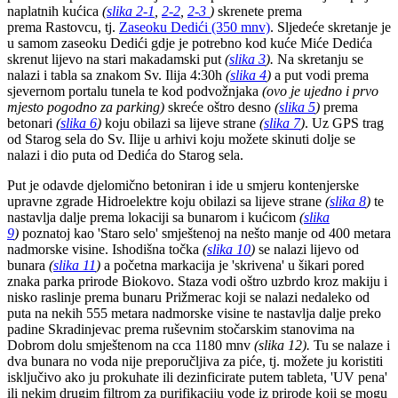
naplatnih kućica
(
slika 2-1
,
2-2
,
2-3
)
skrenete prema
prema Rastovcu, tj.
Zaseoku Dedići (350 mnv)
. Sljedeće skretanje je
u samom zaseoku Dedići gdje je potrebno kod kuće Miće Dedića
skrenut lijevo na stari makadamski put
(
slika 3
).
Na skretanju se
nalazi i tabla sa znakom Sv. Ilija 4:30h
(
slika 4
)
a put vodi prema
sjevernom portalu tunela te kod podvožnjaka
(ovo je ujedno i prvo
mjesto pogodno za parking)
skreće oštro desno
(
slika 5
)
prema
betonari
(
slika 6
)
koju obilazi sa lijeve strane
(
slika 7
)
. Uz GPS trag
od Starog sela do Sv. Ilije u arhivi koju možete skinuti dolje se
nalazi i dio puta od Dedića do Starog sela.
Put je odavde djelomično betoniran i ide u smjeru kontenjerske
upravne zgrade Hidroelektre koju obilazi sa lijeve strane
(
slika 8
)
te
nastavlja dalje prema lokaciji sa bunarom
i kućicom
(
slika
9
)
poznatoj kao 'Staro selo' smještenoj na nešto manje od 400 metara
nadmorske visine. Ishodišna točka
(
slika 10
)
se nalazi lijevo od
bunara
(
slika 11
)
a početna markacija je 'skrivena' u šikari pored
znaka parka prirode Biokovo. Staza vodi oštro uzbrdo kroz makiju i
nisko raslinje prema bunaru Prižmerac koji se nalazi nedaleko od
puta na nekih 555 metara nadmorske visine te nastavlja dalje preko
padine Skradinjevac prema ruševnim stočarskim stanovima na
Dobrom dolu smještenom na cca 1180 mnv
(
slika 12).
Tu se nalaze i
dva bunara no voda nije preporučljiva za piće, tj. možete ju koristiti
isključivo ako ju prokuhate ili dezinficirate putem tableta, 'UV pena'
ili nekim drugim filtrom za purifikaciju vode iz prirode koji se mogu