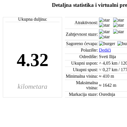
Detaljna statistika i virtualni pr
Ukupna duljina:
Atraktivnost:
Zahtjevnost staze:
Sagoreno ćevapa:
Polazište:
Dedići
4.32
Odredište:
Sveti Ilija
Ukupni uspon:
˄ 4,05 km / 12
Ukupni spust:
˅ 0,27 km / 17
Minimalna visina:
≈ 410 m
Maksimalna
kilometara
≈ 1642 m
visina:
Markacija staze:
Osrednja