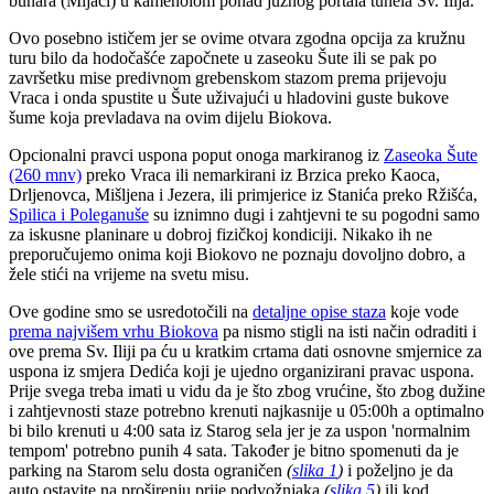
bunara (Mijaci) u kamenolom ponad južnog portala tunela Sv. Ilija.
Ovo posebno ističem jer se ovime otvara zgodna opcija za kružnu
turu bilo da hodočašće započnete u zaseoku Šute ili se pak po
završetku mise predivnom grebenskom stazom prema prijevoju
Vraca i onda spustite u Šute uživajući u hladovini guste bukove
šume koja prevladava na ovim dijelu Biokova.
Opcionalni pravci uspona poput onoga markiranog iz
Zaseoka Šute
(260 mnv)
preko Vraca ili nemarkirani iz Brzica preko Kaoca,
Drljenovca, Mišljena i Jezera, ili primjerice iz Stanića preko Ržišća,
Spilica i Poleganuše
su iznimno dugi i zahtjevni te su pogodni samo
za iskusne planinare u dobroj fizičkoj kondiciji. Nikako ih ne
preporučujemo onima koji Biokovo ne poznaju dovoljno dobro, a
žele stići na vrijeme na svetu misu.
Ove godine smo se usredotočili na
detaljne opise staza
koje vode
prema najvišem vrhu Biokova
pa nismo stigli na isti način odraditi i
ove prema Sv. Iliji pa ću u kratkim crtama dati osnovne smjernice za
uspona iz smjera Dedića koji je ujedno organizirani pravac uspona.
Prije svega treba imati u vidu da je što zbog vrućine, što zbog dužine
i zahtjevnosti staze potrebno krenuti najkasnije u 05:00h a optimalno
bi bilo krenuti u 4:00 sata iz Starog sela jer je za uspon 'normalnim
tempom' potrebno punih 4 sata. Također je bitno spomenuti da je
parking na Starom selu dosta ograničen
(
slika 1
)
i poželjno je da
auto ostavite na proširenju prije podvožnjaka
(
slika 5
)
ili kod