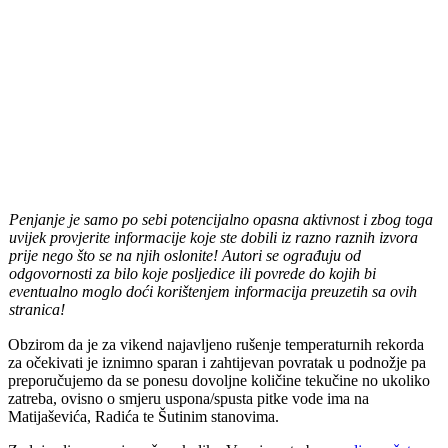
Penjanje je samo po sebi potencijalno opasna aktivnost i zbog toga
uvijek provjerite informacije koje ste dobili iz razno raznih izvora
prije nego što se na njih oslonite! Autori se ograđuju od
odgovornosti za bilo koje posljedice ili povrede do kojih bi
eventualno moglo doći korištenjem informacija preuzetih sa ovih
stranica!
Obzirom da je za vikend najavljeno rušenje temperaturnih rekorda
za očekivati je iznimno sparan i zahtijevan povratak u podnožje pa
preporučujemo da se ponesu dovoljne količine tekučine no ukoliko
zatreba, ovisno o smjeru uspona/spusta pitke vode ima na
Matijaševića, Radića te Šutinim stanovima.