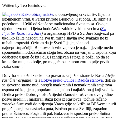
Written by Teo Bartulovic.
Kako običaj nalaže
, u obnovljenoj crkvici Sv. Ilije, na
istoimenom vrhu, u Parku prirode Biokovo, u subotu, 18. srpnja s
početkom u 10:00 održat će se tradicionalna Sveta misa. Ovo je
ujedno prvo od tri ljetna hodočašća zabiokovskim svecima
(
Sv.
Ilija
,
Sv. Roko
i
Sv. Jure
)
u organizaciji HPD-a Sv. Jure Zagvozd pa
ukoliko želite nazočiti na sva tri misna slavlja ovo svakako ne bi
trebali propustiti. Ozirom da je Sveti Ilija je jedan od
najnepristupačnijih Biokovskih vrhova, ovo je najzahtjevnije među
spomenutim hodočašćimai stoga bez obzira na varijantu uspona koju
odaberete uspon će bit i dug i zahtijevan i stoga je poželjno da se
krene što ranije to bolje, po mogućnosti ranom zorom prije prvih
zraka sunca.
Do vrha se može iz nekoliko pravaca, sa južne strane iz Basta
(dvije
različite varijante)
, te s
Lokve preko Čulice i Radića stanova
, dok se
sa sjeverne strane nudi pregršt markiranih i nemarkiranih smjerova
uspona od koji je najpopularniji a ujedno i najlakši onaj koji vodi iz
Dedića preko Dobrog dola. Vrijedni članovi društva su ove godine
posve uredili i i markirali stazu koja iz Rastovca, točnije rečeno
zaseoka Šute vodi do prijevoja Vraca gdje se križa sa BPS-om i nudi
pregršt opcija za nastavka puta, istočno prema Sv. Iliji, zapadno
prema Ščirovcu, Pozjati ili pak Bukovcu te spustom preko Šutina