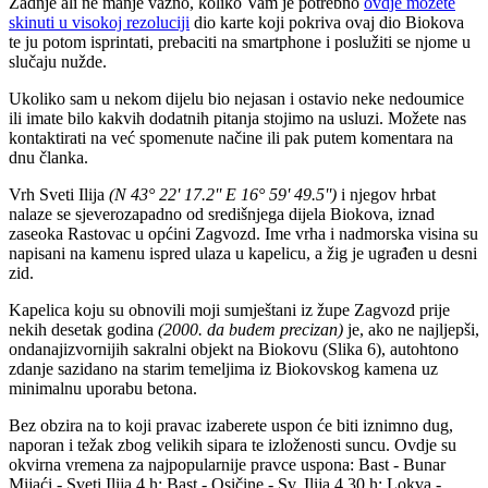
Zadnje ali ne manje važno, koliko Vam je potrebno
ovdje možete
skinuti u visokoj rezoluciji
dio karte koji pokriva ovaj dio Biokova
te ju potom isprintati, prebaciti na smartphone i poslužiti se njome u
slučaju nužde.
Ukoliko sam u nekom dijelu bio nejasan i ostavio neke nedoumice
ili imate bilo kakvih dodatnih pitanja stojimo na usluzi. Možete nas
kontaktirati na već spomenute načine ili pak putem komentara na
dnu članka.
Vrh Sveti Ilija
(N 43° 22' 17.2'' E 16° 59' 49.5'')
i njegov hrbat
nalaze se sjeverozapadno od središnjega dijela Biokova, iznad
zaseoka Rastovac u općini Zagvozd. Ime vrha i nadmorska visina su
napisani na kamenu ispred ulaza u kapelicu, a žig je ugrađen u desni
zid.
Kapelica koju su obnovili moji sumještani iz župe Zagvozd prije
nekih desetak godina
(2000. da budem precizan)
je, ako ne najljepši,
ondanajizvornijih sakralni objekt na Biokovu (Slika 6), autohtono
zdanje sazidano na starim temeljima iz Biokovskog kamena uz
minimalnu uporabu betona.
Bez obzira na to koji pravac izaberete uspon će biti iznimno dug,
naporan i težak zbog velikih sipara te izloženosti suncu. Ovdje su
okvirna vremena za najpopularnije pravce uspona: Bast - Bunar
Mijaći - Sveti Ilija 4 h; Bast - Osičine - Sv. Ilija 4.30 h; Lokva -