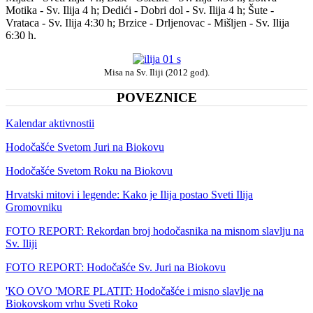
Motika - Sv. Ilija 4 h; Dedići - Dobri dol - Sv. Ilija 4 h; Šute -
Vrataca - Sv. Ilija 4:30 h; Brzice - Drljenovac - Mišljen - Sv. Ilija
6:30 h.
Misa na Sv. Iliji (2012 god).
POVEZNICE
Kalendar aktivnostii
Hodočašće Svetom Juri na Biokovu
Hodočašće Svetom Roku na Biokovu
Hrvatski mitovi i legende: Kako je Ilija postao Sveti Ilija
Gromovniku
FOTO REPORT: Rekordan broj hodočasnika na misnom slavlju na
Sv. Iliji
FOTO REPORT: Hodočašće Sv. Juri na Biokovu
'KO OVO 'MORE PLATIT: Hodočašće i misno slavlje na
Biokovskom vrhu Sveti Roko