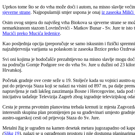
Uprkos tome što se do vrha može doći i autom, na misno slavlje većin
sjeverne strane
. Najpopularniji smjer uspona je onaj
iz zaseoka Milići
Osim ovog smjera do najvišeg vrha Biokova sa sjeverne strane se m
nemarkiranom stazom Lovrinčevići - Matkov Bunar - Sv. Jure te isto 
Mucići preko Mucića ledenice
.
Kao posljednja opcija (preporučuje se samo iskusnim i fizički spremni
najzahtjervnija varijanta sa polaskom iz zaseoka Brzice preko Ozdrva
Svi oni kojima je hodočašće prezahtijevno na misno slavlje mogu doć
na području Gornje Podgore sve do vrha Sv. Jure u dužini od 23 kilome
Hrvatskoj.
Početak gradnje ove ceste seže u 19. Stoljeće kada su vojnici austro-
put do prijevoja Staza koji se nalazi na visini od 897 m, pa dalje pre
napravljena je radi lakšeg zauzimanja Bosne i Hercegovine, tada pod 
inicijativu tadašnje Televizija Zagreb zbog izgradnje televizijskog odaš
Cesta je prema prvotnim planovima trebala krenuti iz mjesta Zagvozda sa
interesnih skupina plan promijenjen pa su građevinari umjesto gradnje n
austro-ugarskoj cesti od prijevoja Staza do Sv. Jure.
Metalni žig je ugrađen na kamen desetak metara jugozapadno od kap
(
Slika 19
)
, nalazi se u ograđenom prostoru i nije dostupna planinarim