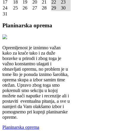
17
18
19
20
21
22
23
24
25
26
27
28
29
30
31
Planinarska
oprema
Opremljenost je iznimno važan
kako za kraće tako i za duže
boravke u prirodi i zbog toga je
važno konstantno ulagati i
obnavljati opremu, no problem je u
tome što je ponuda iznimo šarolika,
oprema skupa a izbor samim time
otežan. Upravo zbog toga smo
pokrenuli smo sekciju u kojoj
možete naći naputke i recenzije ali i
postaviti eventualna pitanja, a sve u
namjeri da Vam olakšamo izbor i
pomognemo pri kupnji planinarske
opreme.
Planinarska oprema