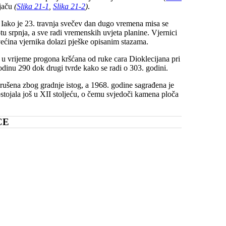
ljaču
(
Slika 21-1
,
Slika 21-2
)
.
 Iako je 23. travnja svečev dan dugo vremena misa se
u srpnja, a sve radi vremenskih uvjeta planine. Vjernici
većina vjernika dolazi pješke opisanim stazama.
i u vrijeme progona kršćana od ruke cara Dioklecijana pri
odinu 290 dok drugi tvrde kako se radi o 303. godini.
srušena zbog gradnje istog, a 1968. godine sagrađena je
ostojala još u XII stoljeću, o čemu svjedoči kamena ploča
CE