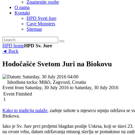
Znamenite osobe
O nama
Kontakt
HPD Sveti Jure
Cave Monsters
Sitemap
HPD home
HPD Sv. Jure
◄ Back
Hodočašće Svetom Juri na Biokovu
Datum:
Saturday, 30 July 2016 04:00
Ishodisna tocka:
Milići, Zagvozd, Croatia
Event from Saturday, 30 July 2016 to Saturday, 30 July 2016
Event Finished
1
Kako to tradicija nalaže
, zadnje subote u mjesecu srpnju održava se s
Biokova.
Iako je Sv. Jure prvi proljetni blagdan poslije Uskrsa, koji se slavi 23
na ovom vrhu, datum održavanja misnog slavlja se pomaknuo na zadn