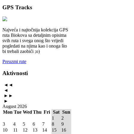
GPS
Tracks
Najveća i najtočnija kolekcija GPS
ruta Biokova sa detaljnim opisima
svih ruta i svega onog što vrijedi
pogledati na njima kao i onoga što
bi trebali zaobići ;o)
Preuzmi rute
Aktivnosti
◄◄
◄
►►
►
August 2026
Mon
Tue
Wed
Thu
Fri
Sat
Sun
1
2
3
4
5
6
7
8
9
10
11
12
13
14
15
16