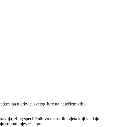
vetkovina u crkvici svetog Jure na najvišem vrhu
. travnja, zbog specifičnih vremenskih uvjeta koji vladaju
ju subotu mjeseca srpnja.