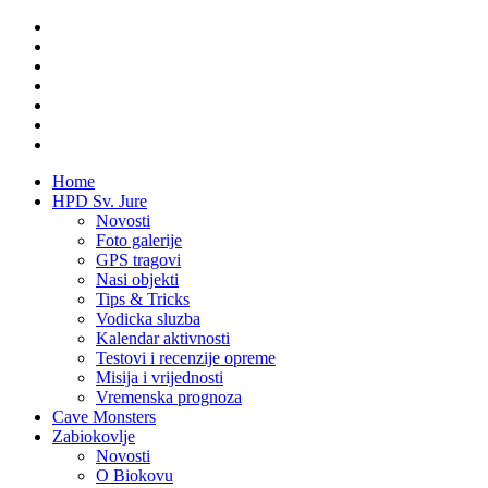
Home
HPD Sv. Jure
Novosti
Foto galerije
GPS tragovi
Nasi objekti
Tips & Tricks
Vodicka sluzba
Kalendar aktivnosti
Testovi i recenzije opreme
Misija i vrijednosti
Vremenska prognoza
Cave Monsters
Zabiokovlje
Novosti
O Biokovu