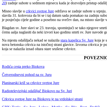
20
)
zadnje subote u sedmom mjesecu kada je dozvoljen pristup odaši
Misno slavlje u
crkvici svetog Jure
održava se zadnje subote u srpnju.
slavila 31. kolovoza da bi se i taj datum sada pomakao na zadnju subot
je posjećuju cijele godine a posebno na svečev dan, na misno slavlje 
Blagdan sv. Jure slavi se 23. travnja, spominjući se tako njegove smrt
ćemu aalja naglasiti da neki izvori kao godinu smrti sv. Jure navode g
Na mjestu odašiljača nekad se nalazila
stara kapelica Sv. Jure
koja je 
nova betonska crkvica na istočnoj strani glavice. Izvorna crkvica je p
koja se nalazila iznad oltara stare srušene crkvice.
POVEZNI
Rodića cesta preko Biokova
Četverodnevni pohod na sv. Juru
Planinarski križ sa crkvice svetog Jure
Radiotelevizijski odašiljač Biokovo na Sv. Juri
Crkvica svetog Jure na Biokovu je na vrdolskoj strani