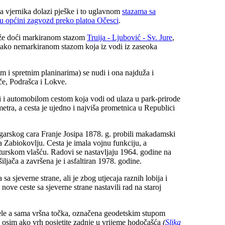
a vjernika dolazi pješke i to uglavnom
stazama sa
 u općini zagvozd preko platoa Očesci
.
ože doći markiranom stazom
Truija - Ljubović - Sv. Jure
,
tako nemarkiranom stazom koja iz vodi iz zaseoka
m i spretnim planinarima) se nudi i ona najduža i
če, Podrašca i Lokve.
i i automobilom cestom koja vodi od ulaza u park-prirode
tra, a cesta je ujedno i najviša prometnica u Republici
ugarskog cara Franje Josipa 1878. g. probili makadamski
ma Zabiokovlju. Cesta je imala vojnu funkciju, a
turskom vlašću. Radovi se nastavljaju 1964. godine na
iljača a završena je i asfaltiran 1978. godine.
 sjeverne strane, ali je zbog utjecaja raznih lobija i
ove ceste sa sjeverne strane nastavili rad na staroj
ele a sama vršna točka, označena geodetskim stupom
a osim ako vrh posjetite zadnje u vrijeme hodočašća
(
Slika