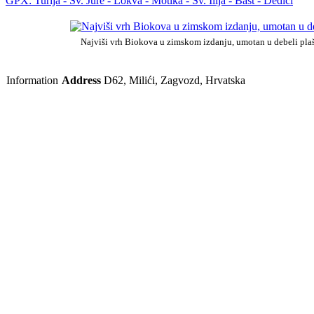
GPX: Turija - Sv. Jure - Lokva - Motika - Sv. Ilija - Bast - Dedići
Najviši vrh Biokova u zimskom izdanju, umotan u debeli plašt
Information
Address
D62, Milići, Zagvozd, Hrvatska