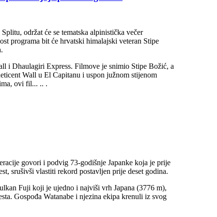
Splitu, održat će se tematska alpinistička večer
 programa bit će hrvatski himalajski veteran Stipe
.
l i Dhaulagiri Express. Filmove je snimio Stipe Božić, a
ticent Wall u El Capitanu i uspon južnom stijenom
 ovi fil... .. .
eracije govori i podvig 73-godišnje Japanke koja je prije
, srušivši vlastiti rekord postavljen prije deset godina.
kan Fuji koji je ujedno i najviši vrh Japana (3776 m),
resta. Gospođa Watanabe i njezina ekipa krenuli iz svog