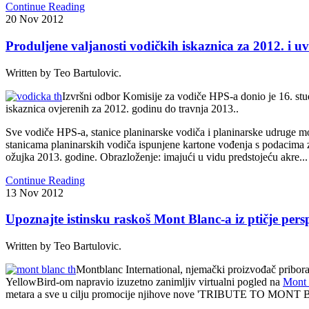
Continue Reading
20
Nov
2012
Produljene valjanosti vodičkih iskaznica za 2012. i u
Written by Teo Bartulovic.
Izvršni odbor Komisije za vodiče HPS-a donio je 16. stu
iskaznica ovjerenih za 2012. godinu do travnja 2013..
Sve vodiče HPS-a, stanice planinarske vodiča i planinarske udruge m
stanicama planinarskih vodiča ispunjene kartone vođenja s podacima z
ožujka 2013. godine. Obrazloženje: imajući u vidu predstojeću akre... .
Continue Reading
13
Nov
2012
Upoznajte istinsku raskoš Mont Blanc-a iz ptičje pers
Written by Teo Bartulovic.
Montblanc International, njemački proizvođač pribora z
YellowBird-om napravio izuzetno zanimljiv virtualni pogled na
Mont 
metara a sve u cilju promocije njihove nove 'TRIBUTE TO MONT 