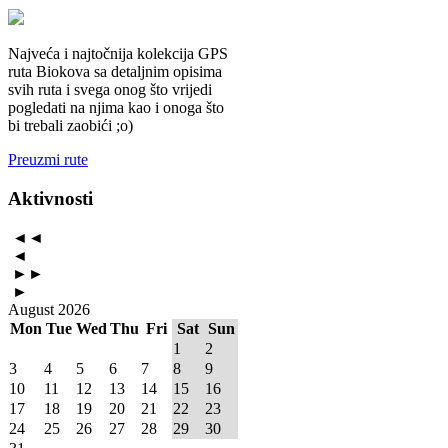
Najveća i najtočnija kolekcija GPS
ruta Biokova sa detaljnim opisima
svih ruta i svega onog što vrijedi
pogledati na njima kao i onoga što
bi trebali zaobići ;o)
Preuzmi rute
Aktivnosti
◄◄
◄
►►
►
August 2026
Mon
Tue
Wed
Thu
Fri
Sat
Sun
1
2
3
4
5
6
7
8
9
10
11
12
13
14
15
16
17
18
19
20
21
22
23
24
25
26
27
28
29
30