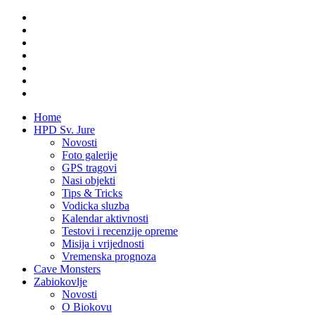
Home
HPD Sv. Jure
Novosti
Foto galerije
GPS tragovi
Nasi objekti
Tips & Tricks
Vodicka sluzba
Kalendar aktivnosti
Testovi i recenzije opreme
Misija i vrijednosti
Vremenska prognoza
Cave Monsters
Zabiokovlje
Novosti
O Biokovu