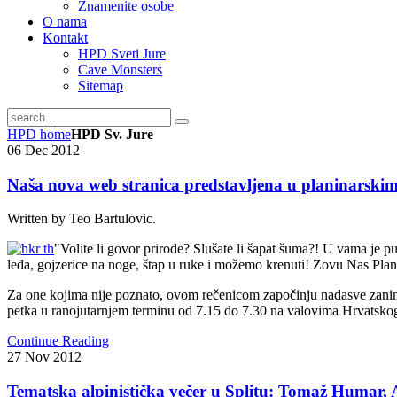
Znamenite osobe
O nama
Kontakt
HPD Sveti Jure
Cave Monsters
Sitemap
HPD home
HPD Sv. Jure
06
Dec
2012
Naša nova web stranica predstavljena u planinars
Written by Teo Bartulovic.
"Volite li govor prirode? Slušate li šapat šuma?! U vama je p
leđa, gojzerice na noge, štap u ruke i možemo krenuti! Zovu Nas Plan
Za one kojima nije poznato, ovom rečenicom započinju nadasve zanim
petka u ranojutarnjem terminu od 7.15 do 7.30 na valovima Hrvatskog k
Continue Reading
27
Nov
2012
Tematska alpinistička večer u Splitu: Tomaž Humar, A