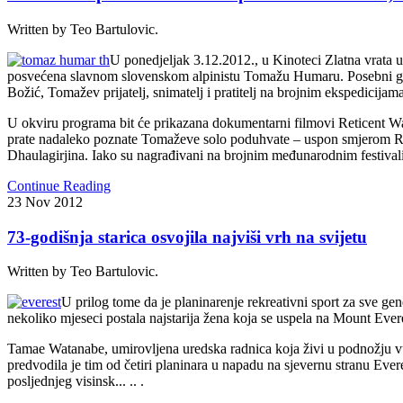
Written by Teo Bartulovic.
U ponedjeljak 3.12.2012., u Kinoteci Zlatna vrata u 
posvećena slavnom slovenskom alpinistu Tomažu Humaru. Posebni gost
Božić, Tomažev prijatelj, snimatelj i pratitelj na brojnim ekspedicijama
U okviru programa bit će prikazana dokumentarni filmovi Reticent Wal
prate nadaleko poznate Tomaževe solo poduhvate – uspon smjerom Re
Dhaulagirjina. Iako su nagrađivani na brojnim međunarodnim festivalima,
Continue Reading
23
Nov
2012
73-godišnja starica osvojila najviši vrh na svijetu
Written by Teo Bartulovic.
U prilog tome da je planinarenje rekreativni sport za sve gen
nekoliko mjeseci postala najstarija žena koja se uspela na Mount Everest
Tamae Watanabe, umirovljena uredska radnica koja živi u podnožju vul
predvodila je tim od četiri planinara u napadu na sjevernu stranu Eve
posljednjeg visinsk... .. .