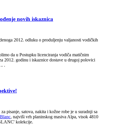
vođenje novih iskaznica
denoga 2012. odluku o produljenju valjanosti vodičkih
olimo da u Postupku licenciranja vodiča matičnim
a 2012. godinu i iskaznice dostave u drugoj polovici
. .
pektive!
a pisanje, satova, nakita i kožne robe je u suradnji sa
Blanc
, najviši vrh planinskog masiva Alpa, visok 4810
BLANC' kolekcije.