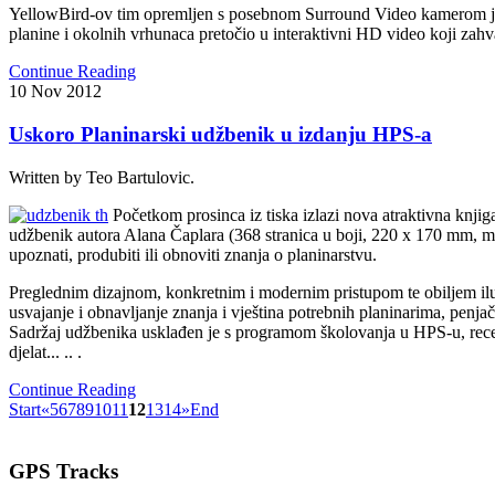
YellowBird-ov tim opremljen s posebnom Surround Video kamerom je p
planine i okolnih vrhunaca pretočio u interaktivni HD video koji zahvalj
Continue Reading
10
Nov
2012
Uskoro Planinarski udžbenik u izdanju HPS-a
Written by Teo Bartulovic.
Početkom prosinca iz tiska izlazi nova atraktivna knji
udžbenik autora Alana Čaplara (368 stranica u boji, 220 x 170 mm, me
upoznati, produbiti ili obnoviti znanja o planinarstvu.
Preglednim dizajnom, konkretnim i modernim pristupom te obiljem ilu
usvajanje i obnavljanje znanja i vještina potrebnih planinarima, penja
Sadržaj udžbenika usklađen je s programom školovanja u HPS-u, recenz
djelat... .. .
Continue Reading
Start
«
5
6
7
8
9
10
11
12
13
14
»
End
GPS
Tracks