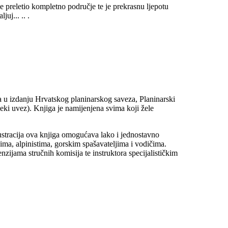
reletio kompletno područje te je prekrasnu ljepotu
uj... .. .
ga u izdanju Hrvatskog planinarskog saveza, Planinarski
ki uvez). Knjiga je namijenjena svima koji žele
stracija ova knjiga omogućava lako i jednostavno
čima, alpinistima, gorskim spašavateljima i vodičima.
ijama stručnih komisija te instruktora specijalističkim