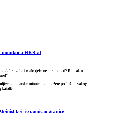
kim minutama HKR-a!
uno dobre volje i malo tjelesne spremnosti? Ruksak na
ine!"
ljive planinarske minute koje možete poslušati svakog
atolič... .. .
lpinist koji je pomicao granice