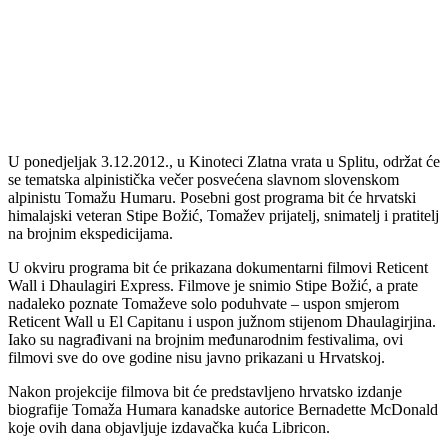
U ponedjeljak 3.12.2012., u Kinoteci Zlatna vrata u Splitu, održat će
se tematska alpinistička večer posvećena slavnom slovenskom
alpinistu Tomažu Humaru. Posebni gost programa bit će hrvatski
himalajski veteran Stipe Božić, Tomažev prijatelj, snimatelj i pratitelj
na brojnim ekspedicijama.
U okviru programa bit će prikazana dokumentarni filmovi Reticent
Wall i Dhaulagiri Express. Filmove je snimio Stipe Božić, a prate
nadaleko poznate Tomaževe solo poduhvate – uspon smjerom
Reticent Wall u El Capitanu i uspon južnom stijenom Dhaulagirjina.
Iako su nagrađivani na brojnim međunarodnim festivalima, ovi
filmovi sve do ove godine nisu javno prikazani u Hrvatskoj.
Nakon projekcije filmova bit će predstavljeno hrvatsko izdanje
biografije Tomaža Humara kanadske autorice Bernadette McDonald
koje ovih dana objavljuje izdavačka kuća Libricon.