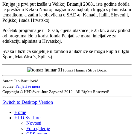
Knjiga je prvi put izašla u Velikoj Britaniji 2008., iste godine dobila
je prestižnu Kekoo Naoroji nagradu za najbolju knjigu s planinskom
tematikom, a zatim je obavljena u SAD-u, Kanadi, Italiji, Sloveniji,
Poljskoj i sada Hrvatskoj.
Početak programa je u 18 sati, cijena ulaznice je 25 kn, a sav prihod
od programa ide u korist fonda Penjati se mora, inicijative za
edukaciju alpinista u Hrvatskoj.
Svaka ulaznica sudjeluje u tomboli a ulaznice se mogu kupiti u Iglu
Šport, Matošića 3, Split :-).
Tomaž Humar i Stipe Božić
Autor: Teo Bartulović
Source:
Penjati se mora
Copyright © HPD Sveti Jure Zagvozd 2012 - All Rights Reserved!
Switch to Desktop Version
Home
HPD Sv. Jure
Novosti
Foto galerije
GPS tragovi