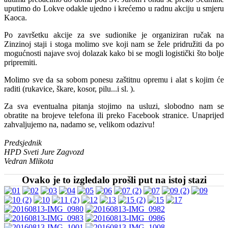
uputimo do Lokve odakle ujedno i krećemo u radnu akciju u smjeru
dali
Kaoca.
svoj
obol
Po završetku akcije za sve sudionike je organiziran ručak na
na
Zinzinoj staji i stoga molimo sve koji nam se žele pridružiti da po
ovogodišnjim
mogućnosti najave svoj dolazak kako bi se mogli logistički što bolje
pripremnim
pripremiti.
akcijama
Molimo sve da sa sobom ponesu zaštitnu opremu i alat s kojim će
raditi (rukavice, škare, kosor, pilu...i sl. ).
Za sva eventualna pitanja stojimo na usluzi, slobodno nam se
obratite na brojeve telefona ili preko Facebook stranice. Unaprijed
zahvaljujemo na, nadamo se, velikom odazivu!
Predsjednik
HPD Sveti Jure Zagvozd
Vedran Mlikota
Ovako je to izgledalo prošli put na istoj stazi