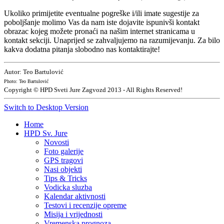
Ukoliko primijetite eventualne pogreške i/ili imate sugestije za
poboljšanje molimo Vas da nam iste dojavite ispunivši kontakt
obrazac kojeg možete pronaći na našim internet stranicama u
kontakt sekciji. Unaprijed se zahvaljujemo na razumijevanju. Za bilo
kakva dodatna pitanja slobodno nas kontaktirajte!
Autor: Teo Bartulović
Photo: Teo Bartulović
Copyright © HPD Sveti Jure Zagvozd 2013 - All Rights Reserved!
Switch to Desktop Version
Home
HPD Sv. Jure
Novosti
Foto galerije
GPS tragovi
Nasi objekti
Tips & Tricks
Vodicka sluzba
Kalendar aktivnosti
Testovi i recenzije opreme
Misija i vrijednosti
Vremenska prognoza