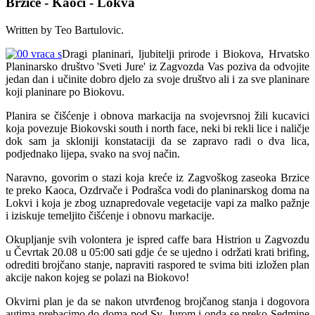
Brzice - Kaoci - Lokva
Written by Teo Bartulovic.
Dragi planinari, ljubitelji prirode i Biokova, Hrvatsko
Planinarsko društvo 'Sveti Jure' iz Zagvozda Vas poziva da odvojite
jedan dan i učinite dobro djelo za svoje društvo ali i za sve planinare
koji planinare po Biokovu.
Planira se čišćenje i obnova markacija na svojevrsnoj žili kucavici
koja povezuje Biokovski south i north face, neki bi rekli lice i naličje
dok sam ja skloniji konstataciji da se zapravo radi o dva lica,
podjednako lijepa, svako na svoj način.
Naravno, govorim o stazi koja kreće iz Zagvoškog zaseoka Brzice
te preko Kaoca, Ozdrvače i Podrašca vodi do planinarskog doma na
Lokvi i koja je zbog uznapredovale vegetacije vapi za malko pažnje
i iziskuje temeljito čišćenje i obnovu markacije.
Okupljanje svih volontera je ispred caffe bara Histrion u Zagvozdu
u Čevrtak 20.08 u 05:00 sati gdje će se ujedno i održati krati brifing,
odrediti brojčano stanje, napraviti raspored te svima biti izložen plan
akcije nakon kojeg se polazi na Biokovo!
Okvirni plan je da se nakon utvrđenog brojčanog stanja i dogovora
autima prebacimo do doma pod Sv. Jurom i onda se preko Sedmine