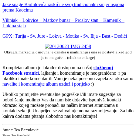
Jake snage Bartulovića raskrčile svoj tradicionalni smjer uspona
prema Kaocima
Vilinjak – Lokvice – Matkov bunar – Prcalov stan – Kamenik –
Lukina staja
GPX: Turija - Sv. Jure - Lokva - Motika - Sv. Ilija - Bast - Dedići
Okrugla markacija osnovna je oznaka u markiranju i ona se postavlja kad god
je to moguće.... (click to enlarge)
Kompletan album je također dostupan na našoj
službenoj
Facebook stranic
i
, lajkanje i komentiranje je neograničeno :) pa
ukoliko imate komentar ili Vam je neka posebno zapela za oko samo
navalite i komentirajte album uzduž i porijeko
;)
Ukoliko primijetite eventualne pogreške i/ili imate sugestije za
poboljšanje molimo Vas da nam iste dojavite ispunivši kontakt
obrazac kojeg možete pronaći na našim internet stranicama u
kontakt sekciji. Unaprijed se zahvaljujemo na razumijevanju. Za bilo
kakva dodatna pitanja slobodno nas kontaktirajte!
Autor: Teo Bartulović
Photo: Teo Bartulović