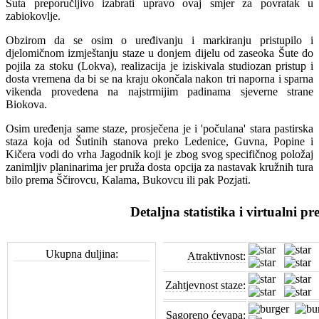
Šuta preporučljivo izabrati upravo ovaj smjer za povratak u
zabiokovlje.
Obzirom da se osim o uređivanju i markiranju pristupilo i
djelomičnom izmještanju staze u donjem dijelu od zaseoka Šute do
pojila za stoku (Lokva), realizacija je iziskivala studiozan pristup i
dosta vremena da bi se na kraju okončala nakon tri naporna i sparna
vikenda provedena na najstrmijim padinama sjeverne strane
Biokova.
Osim uređenja same staze, prosječena je i 'počulana' stara pastirska
staza koja od Šutinih stanova preko Ledenice, Guvna, Popine i
Kičera vodi do vrha Jagodnik koji je zbog svog specifičnog položaj
zanimljiv planinarima jer pruža dosta opcija za nastavak kružnih tura
bilo prema Ščirovcu, Kalama, Bukovcu ili pak Pozjati.
Detaljna statistika i virtualni pr
Ukupna duljina:
Atraktivnost:
Zahtjevnost staze:
Sagoreno ćevapa: