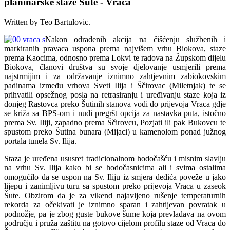
planinarske staze Šute - Vraca
Written by Teo Bartulovic.
Nakon odrađenih akcija na čišćenju službenih i
markiranih pravaca uspona prema najvišem vrhu Biokova, staze
prema Kaocima, odnosno prema Lokvi te radova na Župskom dijelu
Biokova, članovi društva su svoje djelovanje usmjerili prema
najstrmijim i za održavanje iznimno zahtjevnim zabiokovskim
padinama između vrhova Sveti Ilija i Ščirovac (Miletnjak) te se
prihvatili opsežnog posla na retrasiranju i uređivanju staze koja iz
donjeg Rastovca preko Šutinih stanova vodi do prijevoja Vraca gdje
se križa sa BPS-om i nudi pregršt opcija za nastavka puta, istočno
prema Sv. Iliji, zapadno prema Ščirovcu, Pozjati ili pak Bukovcu te
spustom preko Šutina bunara (Mijaci) u kamenolom ponad južnog
portala tunela Sv. Ilija.
Staza je uređena ususret tradicionalnom hodočašću i misnim slavlju
na vrhu Sv. Ilija kako bi se hodočasnicima ali i svima ostalima
omogućilo da se uspon na Sv. Iliju iz smjera dedića poveže u jako
lijepu i zanimljivu turu sa spustom preko prijevoja Vraca u zaseok
Šute. Obzirom da je za vikend najavljeno rušenje temperaturnih
rekorda za očekivati je iznimno sparan i zahtijevan povratak u
podnožje, pa je zbog guste bukove šume koja prevladava na ovom
području i pruža zaštitu na gotovo cijelom profilu staze od Vraca do