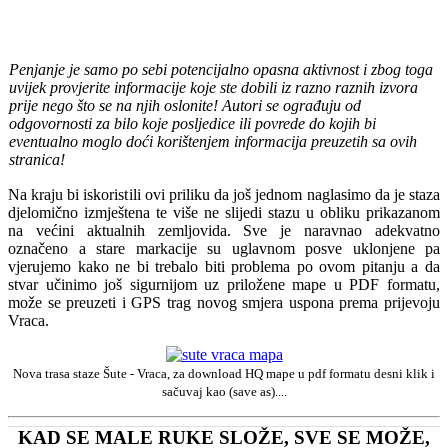
Penjanje je samo po sebi potencijalno opasna aktivnost i zbog toga
uvijek provjerite informacije koje ste dobili iz razno raznih izvora
prije nego što se na njih oslonite! Autori se ograđuju od
odgovornosti za bilo koje posljedice ili povrede do kojih bi
eventualno moglo doći korištenjem informacija preuzetih sa ovih
stranica!
Na kraju bi iskoristili ovi priliku da još jednom naglasimo da je staza
djelomično izmještena te više ne slijedi stazu u obliku prikazanom
na većini aktualnih zemljovida. Sve je naravnao adekvatno
označeno a stare markacije su uglavnom posve uklonjene pa
vjerujemo kako ne bi trebalo biti problema po ovom pitanju a da
stvar učinimo još sigurnijom uz priložene mape u PDF formatu,
može se preuzeti i GPS trag novog smjera uspona prema prijevoju
Vraca.
Nova trasa staze Šute - Vraca, za download HQ mape u pdf formatu desni klik i
sačuvaj kao (save as)....
KAD SE MALE RUKE SLOŽE, SVE SE MOŽE,