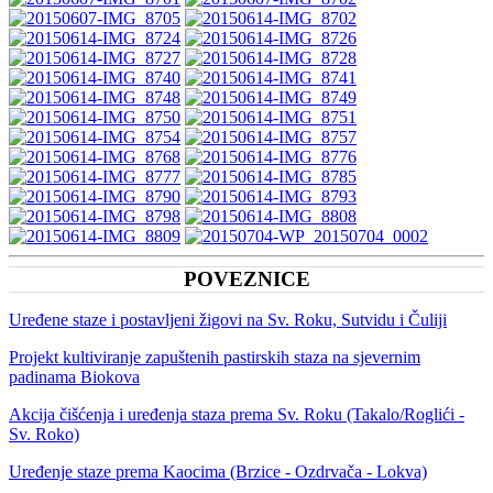
POVEZNICE
Uređene staze i postavljeni žigovi na Sv. Roku, Sutvidu i Čuliji
Projekt kultiviranje zapuštenih pastirskih staza na sjevernim
padinama Biokova
Akcija čišćenja i uređenja staza prema Sv. Roku (Takalo/Roglići -
Sv. Roko)
Uređenje staze prema Kaocima (Brzice - Ozdrvača - Lokva)