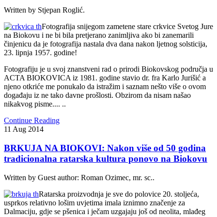
Written by Stjepan Roglić.
F
otografija snijegom zametene stare crkvice Svetog Jure
na Biokovu i ne bi bila pretjerano zanimljiva ako bi zanemarili
činjenicu da je fotografija nastala dva dana nakon ljetnog solsticija,
23. lipnja 1957. godine!
Fotografiju je u svoj znanstveni rad o prirodi Biokovskog područja u
ACTA BIOKOVICA iz 1981. godine stavio dr. fra Karlo Jurišić a
njeno otkriće me ponukalo da istražim i saznam nešto više o ovom
događaju iz ne tako davne prošlosti. Obzirom da nisam našao
nikakvog pisme.
... ..
Continue Reading
11
Aug
2014
BRKUJA NA BIOKOVI: Nakon više od 50 godina
tradicionalna ratarska kultura ponovo na Biokovu
Written by Guest author: Roman Ozimec, mr. sc..
Ratarska proizvodnja je sve do polovice 20. stoljeća,
usprkos relativno lošim uvjetima imala iznimno značenje za
Dalmaciju, gdje se pšenica i ječam uzgajaju još od neolita, mlađeg