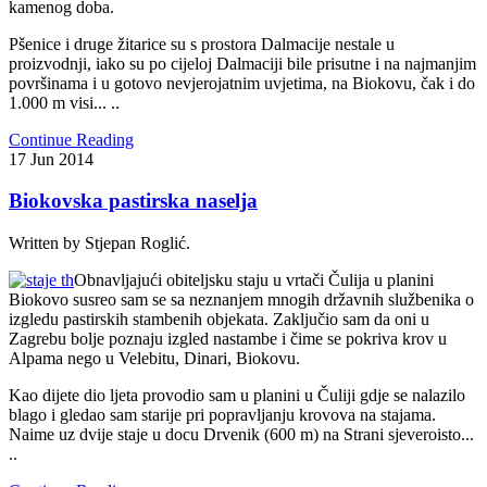
kamenog doba.
Pšenice i druge žitarice su s prostora Dalmacije nestale u
proizvodnji, iako su po cijeloj Dalmaciji bile prisutne i na najmanjim
površinama i u gotovo nevjerojatnim uvjetima, na Biokovu, čak i do
1.000 m visi... ..
Continue Reading
17
Jun
2014
Biokovska pastirska naselja
Written by Stjepan Roglić.
Obnavljajući obiteljsku staju u vrtači Čulija u planini
Biokovo susreo sam se sa neznanjem mnogih državnih službenika o
izgledu pastirskih stambenih objekata. Zaključio sam da oni u
Zagrebu bolje poznaju izgled nastambe i čime se pokriva krov u
Alpama nego u Velebitu, Dinari, Biokovu.
Kao dijete dio ljeta provodio sam u planini u Čuliji gdje se nalazilo
blago i gledao sam starije pri popravljanju krovova na stajama.
Naime uz dvije staje u docu Drvenik (600 m) na Strani sjeveroisto...
..