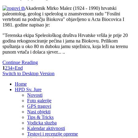
Akademik Mirko Malez (1924 - 1990) hrvatski
paleontolog, geolog i speleolog u znanstvenom radu "Fosilni
vertebrati na području Biokova" objavljeno u Acta Biocovica I
1981. godine napisao je:
"Terenska ekipa Speleološkog društva Hrvatske vršila je prije 20
godina rekognosciranje pećina i jama na Biokovu. Prilikom
spuštanja u oko 80 m duboku jamu snježnicu, koja leži na terenu
punom vrtača i dolaca sjever
... ..
Continue Reading
1
2
3
4
»
End
Switch to Desktop Version
Home
HPD Sv. Jure
Novosti
Foto galerije
GPS tragovi
Nasi objekti
Tips & Tricks
Vodicka sluzba
Kalendar aktivnosti
Testovi i recenzije opreme