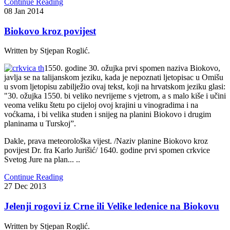
Continue Reading
08
Jan
2014
Biokovo kroz povijest
Written by Stjepan Roglić.
1550. godine 30. ožujka prvi spomen naziva Biokovo,
javlja se na talijanskom jeziku, kada je nepoznati ljetopisac u Omišu
u svom ljetopisu zabilježio ovaj tekst, koji na hrvatskom jeziku glasi:
"30. ožujka 1550. bi veliko nevrijeme s vjetrom, a s malo kiše i učini
veoma veliku štetu po cijeloj ovoj krajini u vinogradima i na
voćkama, i bi velika studen i snijeg na planini Biokovo i drugim
planinama u Turskoj”.
Dakle, prava meteorološka vijest. /Naziv planine Biokovo kroz
povijest Dr. fra Karlo Jurišić/ 1640. godine prvi spomen crkvice
Svetog Jure na plan... ..
Continue Reading
27
Dec
2013
Jelenji rogovi iz Crne ili Velike ledenice na Biokovu
Written by Stjepan Roglić.