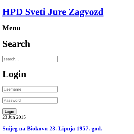
HPD Sveti Jure Zagvozd
Menu
Search
Login
23
Jun
2015
Snijeg na Biokovu 23. Lipnja 1957. god.