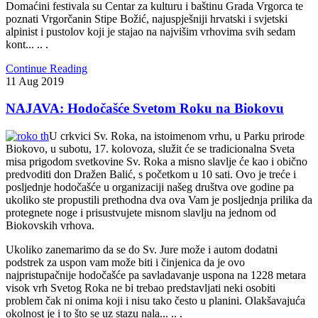
Domaćini festivala su Centar za kulturu i baštinu Grada Vrgorca te
poznati Vrgorčanin Stipe Božić, najuspješniji hrvatski i svjetski
alpinist i pustolov koji je stajao na najvišim vrhovima svih sedam
kont
... .. .
Continue Reading
11
Aug
2019
NAJAVA: Hodočašće Svetom Roku na Biokovu
U crkvici Sv. Roka, na istoimenom vrhu, u Parku prirode
Biokovo, u subotu, 17. kolovoza, služit će se tradicionalna Sveta
misa prigodom svetkovine Sv. Roka a misno slavlje će kao i obično
predvoditi don Dražen Balić, s početkom u 10 sati. Ovo je treće i
posljednje hodočašće u organizaciji našeg društva ove godine pa
ukoliko ste propustili prethodna dva ova Vam je posljednja prilika da
protegnete noge i prisustvujete misnom slavlju na jednom od
Biokovskih vrhova.
Ukoliko zanemarimo da se do Sv. Jure može i autom dodatni
podstrek za uspon vam može biti i činjenica da je ovo
najpristupačnije hodočašće pa savladavanje uspona na 1228 metara
visok vrh Svetog Roka ne bi trebao predstavljati neki osobiti
problem čak ni onima koji i nisu tako često u planini. Olakšavajuća
okolnost je i to što se uz stazu nala... .. .