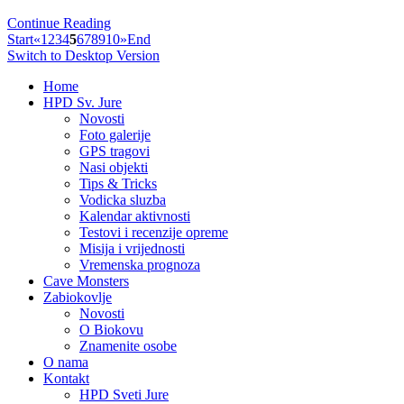
Continue Reading
Start
«
1
2
3
4
5
6
7
8
9
10
»
End
Switch to Desktop Version
Home
HPD Sv. Jure
Novosti
Foto galerije
GPS tragovi
Nasi objekti
Tips & Tricks
Vodicka sluzba
Kalendar aktivnosti
Testovi i recenzije opreme
Misija i vrijednosti
Vremenska prognoza
Cave Monsters
Zabiokovlje
Novosti
O Biokovu
Znamenite osobe
O nama
Kontakt
HPD Sveti Jure