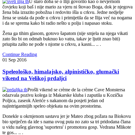
U staro doba se o Iliji govorilo kao o nevjernom
čovjeku koji baš i nije mario za vjeru ni štovao Boga, dok je njegova
žena bila izrazito pobožna i redovito išla u crkvu. Jedne nedjelje
žena se ustala da pođe u crkvu i primijetila da se Ilija već na nogama
i da se sprema kako bi radio nešto u polju i napasao stoku.
Žena ga tihim glasom, gotovo šapatom (nije smjela na njega vikati
zato što bi on odmah buknuo ko vatra, takav je ljutit znao biti)
priupita zašto ne pođe s njome u crkvu, a kasni... .. .
Continue Reading
01
Sep
2016
Speleološko, himalajsko, alpinističko, glumački
vikend na Velikoj prdaljci
Prošli vikend se crème de la crème Cave Monstersa
odazvala pozivu kolega iz Makarske kluba i zaputila u Kozička
Poljica, zaseok Aleriće s nakanom da posjeti jedan od
najintrigantnijih speleo objekata na ovim prostorima.
Donekle u okrnjenom sastavu jer je Mateo zbog požara na Biokovu
bio spriječen da ide s nama ovog puta no zato sa tri pridodana člana
u vidu našeg glavnog 'suportera' i promotora gosp. Vedrana Mlikote
te gos... .. .