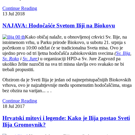
Continue Reading
13
Jul
2018
NAJAVA: Hodočašće Svetom Iliji na Biokovu
Kako običaj nalaže, u obnovljenoj crkvici Sv. Ilije, na
istoimenom vrhu, u Parku prirode Biokovo, u subotu 21. srpnja s
početkom u 10:00 održat će se tradicionalna Sveta misa. Ovo je
ujedno prvo od tri ljetna hodočašća zabiokovskim svecima
(
Sv. Ilija
,
Sv. Roko
i
Sv. Jure
)
u organizaciji HPD-a Sv. Jure Zagvozd pa
ukoliko želite nazočiti na sva tri misna slavlja ovo svakako ne bi
trebali propustiti.
Obzirom da je Sveti Ilija je jedan od najnepristupačnijih Biokovskih
vrhova, ovo je najzahtjevnije među spomenutim hodočašćima, stoga
bez obzira na varijan... .. .
Continue Reading
18
Jul
2017
Hrvatski mitovi i legende: Kako je Ilija postao Sveti
Ilija Gromovnik?