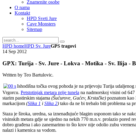
Znamenite osobe
O nama
Kontakt
HPD Sveti Jure
Cave Monsters
Sitemap
HPD home
HPD Sv. Jure
GPS tragovi
14
Sep
2012
GPX: Turija - Sv. Jure - Lokva - Motika - Sv. Ilija - B
Written by Teo Bartulovic.
Ishodišna točka ovog pohoda je na prijevoju Turija udaljenog
Vrgorcu.
Petstotinjak metara prije tunela
na nadmorskoj visini od 647 
starim pastirskim stajama
(Šućurove, Gućev, Krstačke)
poznatom kao L
markacijom
(
Slika 1
i
Slika 2
)
tako da ne bi trebalo biti problema sa p
Staza je široka, uredna, sa iznenađujuće blagim usponom tako se nako
visinskih metara gdje se ujedno na nekih 770 m.n.v. prolazio pored re
dobro građena i ako zanemarimo to što krov nije odolio zubu vremena
nalazi i kamenica sa vodom.