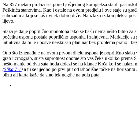
Na 857 metara prolazi se pored još jednog kompleksa starih pastirskih
Peškirića stanovima. Kao i ostale na ovom predjelu i ove staje su gr
suhozidima koji se još uvijek dobro drže. Na izlazu iz kompleksa pos
lijevo.
Staza je dalje poprilično monotona tako se baš i nema nešto bitno za 
početku uspona postala poprilično usponita i zahtjevna. Markacije su g
intuitivna da bi je i posve neiskusan planinar bez problema pratio i bez
Ono što iznenađuje na ovom prvom dijelu uspona je poprilično slaba v
grab i crnograb, sušta suprotnost onome što vas čeka ukoliko prema S
nešto manje od dva sata hoda dolazi se na klanac Krča koji se nalazi
(
Slika 7-1
)
a tu se ujedno po prvi put od ishodišne točke na horizontu 
blizu ali karta kaže da smo tek negdje na pola puta.