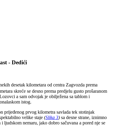
ast - Dedići
 nekih desetak kilometara od centra Zagvozda prema
metara skreće se desno prema predjelu gusto prošaranom
ozovci a sam odvojak je obilježena sa tablom i
ronalaskom istog.
n prijeđenog prvog kilometra savlada tek stotinjak
spektabilno velike staje
(
Slika 3
)
sa desne strane, iznimno
 i ljudskom nemaru, jako dobro sačuvana a pored nje se