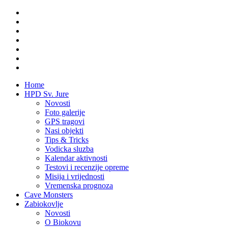
Home
HPD Sv. Jure
Novosti
Foto galerije
GPS tragovi
Nasi objekti
Tips & Tricks
Vodicka sluzba
Kalendar aktivnosti
Testovi i recenzije opreme
Misija i vrijednosti
Vremenska prognoza
Cave Monsters
Zabiokovlje
Novosti
O Biokovu