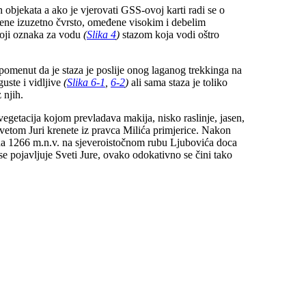
 objekata a ako je vjerovati GSS-ovoj karti radi se o
ađene izuzetno čvrsto, omeđene visokim i debelim
toji oznaka za vodu
(
Slika 4
)
stazom koja vodi oštro
spomenut da je staza je poslije onog laganog trekkinga na
uste i vidljive
(
Slika 6-1
,
6-2
)
ali sama staza je toliko
 njih.
egetacija kojom prevladava makija, nisko raslinje, jasen,
vetom Juri krenete iz pravca Milića primjerice. Nakon
 na 1266 m.n.v. na sjeveroistočnom rubu Ljubovića doca
se pojavljuje Sveti Jure, ovako odokativno se čini tako