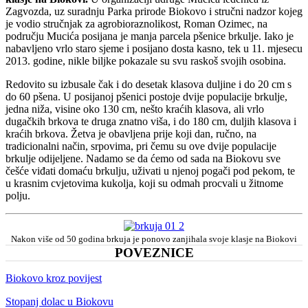
Zagvozda, uz suradnju Parka prirode Biokovo i stručni nadzor kojeg
je vodio stručnjak za agrobioraznolikost, Roman Ozimec, na
području Mucića posijana je manja parcela pšenice brkulje. Iako je
nabavljeno vrlo staro sjeme i posijano dosta kasno, tek u 11. mjesecu
2013. godine, nikle biljke pokazale su svu raskoš svojih osobina.
Redovito su izbusale čak i do desetak klasova duljine i do 20 cm s
do 60 pšena. U posijanoj pšenici postoje dvije populacije brkulje,
jedna niža, visine oko 130 cm, nešto kraćih klasova, ali vrlo
dugačkih brkova te druga znatno viša, i do 180 cm, duljih klasova i
kraćih brkova. Žetva je obavljena prije koji dan, ručno, na
tradicionalni način, srpovima, pri čemu su ove dvije populacije
brkulje odijeljene. Nadamo se da ćemo od sada na Biokovu sve
češće viđati domaću brkulju, uživati u njenoj pogači pod pekom, te
u krasnim cvjetovima kukolja, koji su odmah procvali u žitnome
polju.
Nakon više od 50 godina brkuja je ponovo zanjihala svoje klasje na Biokovi
POVEZNICE
Biokovo kroz povijest
Stopanj dolac u Biokovu