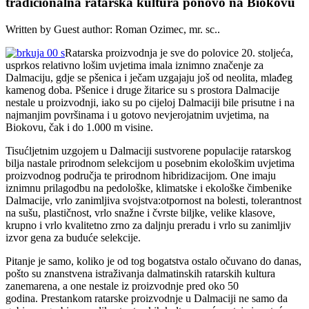
tradicionalna ratarska kultura ponovo na Biokovu
Written by Guest author: Roman Ozimec, mr. sc..
Ratarska proizvodnja je sve do polovice 20. stoljeća,
usprkos relativno lošim uvjetima imala iznimno značenje za
Dalmaciju, gdje se pšenica i ječam uzgajaju još od neolita, mlađeg
kamenog doba. Pšenice i druge žitarice su s prostora Dalmacije
nestale u proizvodnji, iako su po cijeloj Dalmaciji bile prisutne i na
najmanjim površinama i u gotovo nevjerojatnim uvjetima, na
Biokovu, čak i do 1.000 m visine.
Tisućljetnim uzgojem u Dalmaciji sustvorene populacije ratarskog
bilja nastale prirodnom selekcijom u posebnim ekološkim uvjetima
proizvodnog područja te prirodnom hibridizacijom. One imaju
iznimnu prilagodbu na pedološke, klimatske i ekološke čimbenike
Dalmacije, vrlo zanimljiva svojstva:otpornost na bolesti, tolerantnost
na sušu, plastičnost, vrlo snažne i čvrste biljke, velike klasove,
krupno i vrlo kvalitetno zrno za daljnju preradu i vrlo su zanimljiv
izvor gena za buduće selekcije.
Pitanje je samo, koliko je od tog bogatstva ostalo očuvano do danas,
pošto su znanstvena istraživanja dalmatinskih ratarskih kultura
zanemarena, a one nestale iz proizvodnje pred oko 50
godina. Prestankom ratarske proizvodnje u Dalmaciji ne samo da