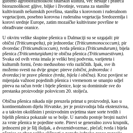
gubimo agrobioraznolikost ratarskih kultura, već nestaje i prateća
bioraznolikost: gljive, biljke i životinje, vezana za stanište
kultiviranih nešumskih površina, staništa s korovnom i ruderalnom
vegetacijom, posebno korovna i ruderalna vegetacija Sredozemlja i
korovi srednje Europe, zatim mozaičke kultivirane površine te
obrađivane oranice.
U okviru velike skupine pšenica u Dalmaciji su se uzgajali: pir
obični
(Triticumspelta),
pir jednoredac (
Triticummonococcum),
pir
dvoredac
(Triticumdicoccum),
tvrda pšenica
(Triticumdurum),
bijela
pšenica
(Triticumturgidum)
te obična pšenica
(Triticumaestivum).
Svaka od ovih vrsta imala je veliki broj podvrsta, varijeteta i
kulturnih formi, često međusobno vrlo različitih. Ipak, sve ih
možemo svesti na dvije grupe: pireve
(obični, jednoredac i
dvoredac)
te prave pšenice
(tvrda, bijela i obična).
Kroz povijest se
mijenjala važnost pojedinih pšenica i vremenom se smanjio udjel
pireva na račun tvrde i bijele pšenice, koje su dominirale sve do
prestanka proizvodnje polovicom 20. stoljeća.
Obična pšenica nikada nije preuzela primat u proizvodnji, kao u
kontinentalnom dijelu Hrvatske, jer je proizvodnja bila ekstenzivna,
a u takvim okolišnim i proizvodnim uvjetima stare sorte tvrdih i
bijelih pšenica pokazale su se bolje. U narodu postoje brojni nazivi
za vrste pšenica te pojedine sorte. Pirevi se generalno zovu krupnik,
jednozrni pir je šilj išuljak, a dvozrnidvozrnac, plećaš; tvrda i bijela