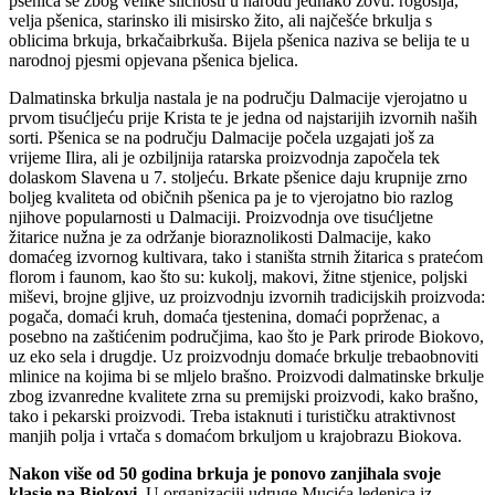
pšenica se zbog velike sličnosti u narodu jednako zovu: rogosija,
velja pšenica, starinsko ili misirsko žito, ali najčešće brkulja s
oblicima brkuja, brkačaibrkuša. Bijela pšenica naziva se belija te u
narodnoj pjesmi opjevana pšenica bjelica.
Dalmatinska brkulja nastala je na području Dalmacije vjerojatno u
prvom tisućljeću prije Krista te je jedna od najstarijih izvornih naših
sorti. Pšenica se na području Dalmacije počela uzgajati još za
vrijeme Ilira, ali je ozbiljnija ratarska proizvodnja započela tek
dolaskom Slavena u 7. stoljeću. Brkate pšenice daju krupnije zrno
boljeg kvaliteta od običnih pšenica pa je to vjerojatno bio razlog
njihove popularnosti u Dalmaciji. Proizvodnja ove tisućljetne
žitarice nužna je za održanje bioraznolikosti Dalmacije, kako
domaćeg izvornog kultivara, tako i staništa strnih žitarica s pratećom
florom i faunom, kao što su: kukolj, makovi, žitne stjenice, poljski
miševi, brojne gljive, uz proizvodnju izvornih tradicijskih proizvoda:
pogača, domaći kruh, domaća tjestenina, domaći poprženac, a
posebno na zaštićenim područjima, kao što je Park prirode Biokovo,
uz eko sela i drugdje. Uz proizvodnju domaće brkulje trebaobnoviti
mlinice na kojima bi se mljelo brašno. Proizvodi dalmatinske brkulje
zbog izvanredne kvalitete zrna su premijski proizvodi, kako brašno,
tako i pekarski proizvodi. Treba istaknuti i turističku atraktivnost
manjih polja i vrtača s domaćom brkuljom u krajobrazu Biokova.
Nakon više od 50 godina brkuja je ponovo zanjihala svoje
klasje na Biokovi.
U organizaciji udruge Mucića ledenica iz