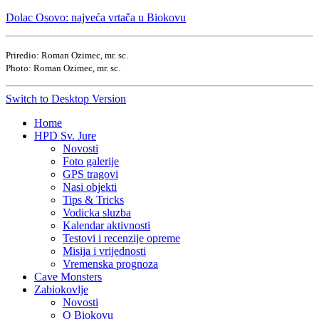
Dolac Osovo: najveća vrtača u Biokovu
Priredio: Roman Ozimec, mr. sc.
Photo: Roman Ozimec, mr. sc.
Switch to Desktop Version
Home
HPD Sv. Jure
Novosti
Foto galerije
GPS tragovi
Nasi objekti
Tips & Tricks
Vodicka sluzba
Kalendar aktivnosti
Testovi i recenzije opreme
Misija i vrijednosti
Vremenska prognoza
Cave Monsters
Zabiokovlje
Novosti
O Biokovu