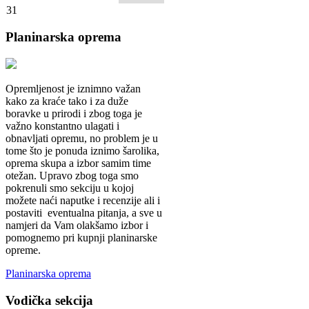
31
Planinarska
oprema
Opremljenost je iznimno važan
kako za kraće tako i za duže
boravke u prirodi i zbog toga je
važno konstantno ulagati i
obnavljati opremu, no problem je u
tome što je ponuda iznimo šarolika,
oprema skupa a izbor samim time
otežan. Upravo zbog toga smo
pokrenuli smo sekciju u kojoj
možete naći naputke i recenzije ali i
postaviti eventualna pitanja, a sve u
namjeri da Vam olakšamo izbor i
pomognemo pri kupnji planinarske
opreme.
Planinarska oprema
Vodička
sekcija