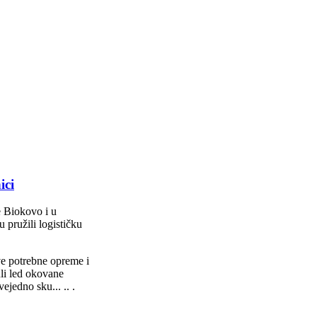
ici
de Biokovo i u
pružili logističku
ve potrebne opreme i
uli led okovane
jedno sku... .. .