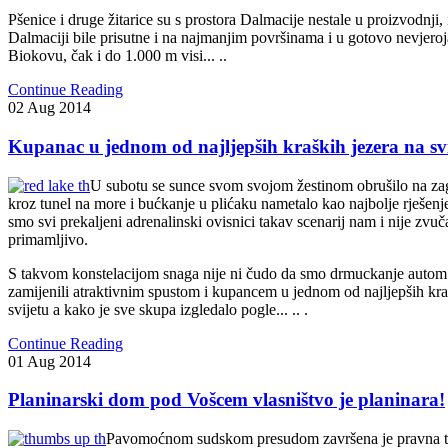
Pšenice i druge žitarice su s prostora Dalmacije nestale u proizvodnji, 
Dalmaciji bile prisutne i na najmanjim površinama i u gotovo nevjero
Biokovu, čak i do 1.000 m visi... ..
Continue Reading
02
Aug
2014
Kupanac u jednom od najljepših kraških jezera na sv
U subotu se sunce svom svojom žestinom obrušilo na zag
kroz tunel na more i bućkanje u plićaku nametalo kao najbolje rješenj
smo svi prekaljeni adrenalinski ovisnici takav scenarij nam i nije zvu
primamljivo.
S takvom konstelacijom snaga nije ni čudo da smo drmuckanje autom 
zamijenili atraktivnim spustom i kupancem u jednom od najljepših kra
svijetu a kako je sve skupa izgledalo pogle... .. .
Continue Reading
01
Aug
2014
Planinarski dom pod Vošcem vlasništvo je planinara!
Pavomoćnom sudskom presudom završena je pravna t