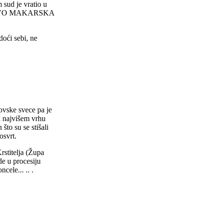
sud je vratio u
OVO MAKARSKA
oći sebi, ne
ovske svece pa je
a najvišem vrhu
to su se stišali
osvrt.
rstitelja (Župa
e u procesiju
cele... .. .