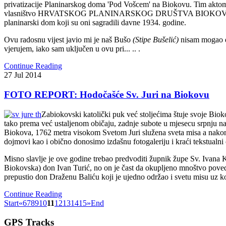
privatizacije Planinarskog doma 'Pod Vošcem' na Biokovu. Tim aktom 
vlasništvo HRVATSKOG PLANINARSKOG DRUŠTVA BIOK
planinarski dom koji su oni sagradili davne 1934. godine.
Ovu radosnu vijest javio mi je naš Bušo
(Stipe Bušelić)
nisam mogao d
vjerujem, iako sam uključen u ovu pri... .. .
Continue Reading
27
Jul
2014
FOTO REPORT: Hodočašće Sv. Juri na Biokovu
Zabiokovski katolički puk već stoljećima štuje svoje Biok
tako prema već ustaljenom običaju, zadnje subote u mjesecu srpnju n
Biokova, 1762 metra visokom Svetom Juri služena sveta misa a nakon š
dojmovi kao i obično donosimo izdašnu fotogaleriju i kraći tekstualni 
Misno slavlje je ove godine trebao predvoditi župnik župe Sv. Ivana K
Biokovska) don Ivan Turić, no on je čast da okupljeno mnoštvo poved
prepustio don Draženu Baliću koji je ujedno održao i svetu misu uz kon
Continue Reading
Start
«
6
7
8
9
10
11
12
13
14
15
»
End
GPS
Tracks