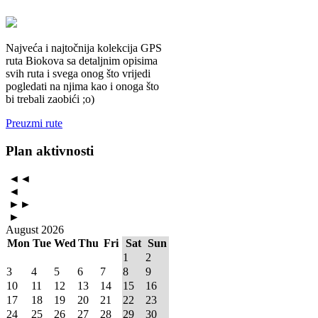
Najveća i najtočnija kolekcija GPS
ruta Biokova sa detaljnim opisima
svih ruta i svega onog što vrijedi
pogledati na njima kao i onoga što
bi trebali zaobići ;o)
Preuzmi rute
Plan
aktivnosti
◄◄
◄
►►
►
August 2026
Mon
Tue
Wed
Thu
Fri
Sat
Sun
1
2
3
4
5
6
7
8
9
10
11
12
13
14
15
16
17
18
19
20
21
22
23
24
25
26
27
28
29
30