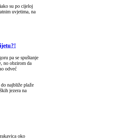
iako su po cijeloj
jatnim uvjetima, na
ijetu?!
oru pa se spuštanje
e, no obzirom da
čao odveć
do najbliže plaže
ških jezera na
rakavica oko