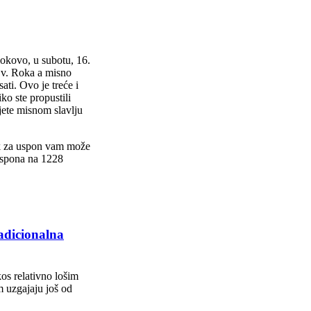
okovo, u subotu, 16.
Sv. Roka a misno
ati. Ovo je treće i
ko ste propustili
jete misnom slavlju
ek za uspon vam može
 uspona na 1228
dicionalna
kos relativno lošim
m uzgajaju još od