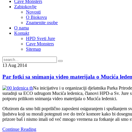
Cave Monsters
Zabiokovlje
Novosti
O Biokovu
Znamenite osobe
O nama
Kontakt
HPD Sveti Jure
Cave Monsters
Sitemap
13
Aug
2014
Par fotki sa snimanja video materijala o Mucića leden
Na inicijativu i u organizaciji djelatnika Parka Priro
suradnji sa ECO udrugom Mucića ledenica, članovi HPD-a Sv. Jure su 
potporu prilikom snimanja video materijala o Mucića ledenici.
Obzirom da smo bili poprilično zaposleni osiguranjem i spuštanjem s
ljudstva koji su morali potegnuti sve do treće komore kako bi dosegn
prizore baš i nismo imali od već mnogo vremena za fotkanje ali smo sve
Continue Reading