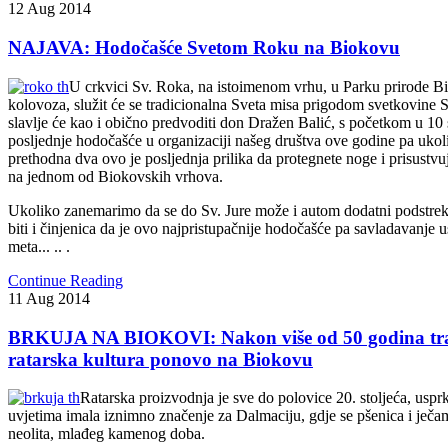
12
Aug
2014
NAJAVA: Hodočašće Svetom Roku na Biokovu
U crkvici Sv. Roka, na istoimenom vrhu, u Parku prirode Bi
kolovoza, služit će se tradicionalna Sveta misa prigodom svetkovine 
slavlje će kao i obično predvoditi don Dražen Balić, s početkom u 10 s
posljednje hodočašće u organizaciji našeg društva ove godine pa ukoli
prethodna dva ovo je posljednja prilika da protegnete noge i prisustvu
na jednom od Biokovskih vrhova.
Ukoliko zanemarimo da se do Sv. Jure može i autom dodatni podstr
biti i činjenica da je ovo najpristupačnije hodočašće pa savladavanje
meta... .. .
Continue Reading
11
Aug
2014
BRKUJA NA BIOKOVI: Nakon više od 50 godina tra
ratarska kultura ponovo na Biokovu
Ratarska proizvodnja je sve do polovice 20. stoljeća, uspr
uvjetima imala iznimno značenje za Dalmaciju, gdje se pšenica i ječa
neolita, mlađeg kamenog doba.