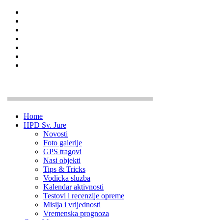
Home
HPD Sv. Jure
Novosti
Foto galerije
GPS tragovi
Nasi objekti
Tips & Tricks
Vodicka sluzba
Kalendar aktivnosti
Testovi i recenzije opreme
Misija i vrijednosti
Vremenska prognoza