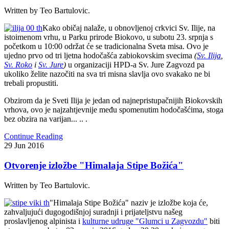
Written by Teo Bartulovic.
Kako običaj nalaže, u obnovljenoj crkvici Sv. Ilije, na
istoimenom vrhu, u Parku prirode Biokovo, u subotu 23. srpnja s
početkom u 10:00 održat će se tradicionalna Sveta misa. Ovo je
ujedno prvo od tri ljetna hodočašća zabiokovskim svecima
(
Sv. Ilija
,
Sv. Roko
i
Sv. Jure
)
u organizaciji HPD-a Sv. Jure Zagvozd pa
ukoliko želite nazočiti na sva tri misna slavlja ovo svakako ne bi
trebali propustiti.
Obzirom da je Sveti Ilija je jedan od najnepristupačnijih Biokovskih
vrhova, ovo je najzahtjevnije među spomenutim hodočašćima, stoga
bez obzira na varijan... .. .
Continue Reading
29
Jun
2016
Otvorenje izložbe "Himalaja Stipe Božića"
Written by Teo Bartulovic.
"
Himalaja Stipe Božića" naziv je izložbe koja će,
zahvaljujući dugogodišnjoj suradnji i prijateljstvu našeg
proslavljenog alpinista i
kulturne udruge "Glumci u Zagvozdu"
biti