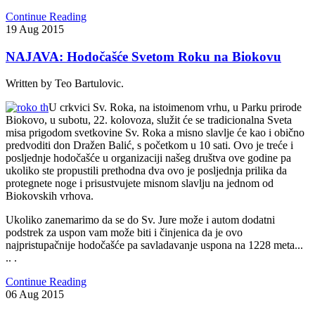
Continue Reading
19
Aug
2015
NAJAVA: Hodočašće Svetom Roku na Biokovu
Written by Teo Bartulovic.
U crkvici Sv. Roka, na istoimenom vrhu, u Parku prirode
Biokovo, u subotu, 22. kolovoza, služit će se tradicionalna Sveta
misa prigodom svetkovine Sv. Roka a misno slavlje će kao i obično
predvoditi don Dražen Balić, s početkom u 10 sati. Ovo je treće i
posljednje hodočašće u organizaciji našeg društva ove godine pa
ukoliko ste propustili prethodna dva ovo je posljednja prilika da
protegnete noge i prisustvujete misnom slavlju na jednom od
Biokovskih vrhova.
Ukoliko zanemarimo da se do Sv. Jure može i autom dodatni
podstrek za uspon vam može biti i činjenica da je ovo
najpristupačnije hodočašće pa savladavanje uspona na 1228 meta...
.. .
Continue Reading
06
Aug
2015