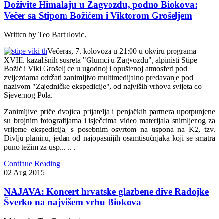
Doživite Himalaju u Zagvozdu, podno Biokova:
Večer sa Stipom Božićem i Viktorom Grošeljem
Written by Teo Bartulovic.
V
ečeras, 7. kolovoza u 21:00 u okviru programa
XVIII. kazališnih susreta "
Glumci u Zagvozdu
", alpinisti Stipe
Božić i Viki Grošelj će u ugodnoj i opuštenoj atmosferi pod
zvijezdama održati zanimljivo multimedijalno predavanje pod
nazivom "Zajedničke ekspedicije", od najviših vrhova svijeta do
Sjevernog Pola
.
Zanimljive priče dvojica prijatelja i penjačkih partnera upotpunjene
su brojnim fotografijama i isječcima video materijala snimljenog za
vrijeme ekspedicija, s posebnim osvrtom na uspona na K2, tzv.
Divlju planinu, jedan od najopasnijih osamtisućnjaka koji se smatra
puno težim za usp... .. .
Continue Reading
02
Aug
2015
NAJAVA: Koncert hrvatske glazbene dive Radojke
Šverko na najvišem vrhu Biokova