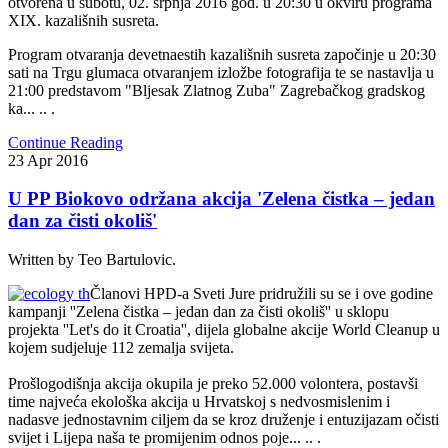
otvorena u subotu, 02. srpnja 2016 god. u 20:30 u okviru programa
XIX. kazališnih susreta.
Program otvaranja devetnaestih kazališnih susreta započinje u 20:30
sati na Trgu glumaca otvaranjem izložbe fotografija te se nastavlja u
21:00 predstavom "Bljesak Zlatnog Zuba" Zagrebačkog gradskog
ka
... .. .
Continue Reading
23
Apr
2016
U PP Biokovo održana akcija 'Zelena čistka – jedan
dan za čisti okoliš'
Written by Teo Bartulovic.
Članovi HPD-a Sveti Jure pridružili su se i ove godine
kampanji ''Zelena čistka – jedan dan za čisti okoliš'' u sklopu
projekta ''Let's do it Croatia'', dijela globalne akcije World Cleanup u
kojem sudjeluje 112 zemalja svijeta.
Prošlogodišnja akcija okupila je preko 52.000 volontera, postavši
time najveća ekološka akcija u Hrvatskoj s nedvosmislenim i
nadasve jednostavnim ciljem da se kroz druženje i entuzijazam očisti
svijet i Lijepa naša te promijenim odnos poje... .. .