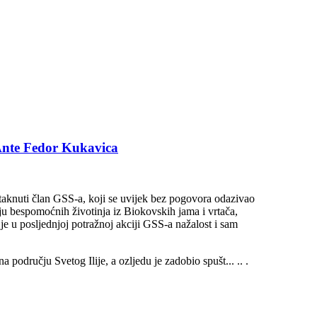
 Ante Fedor Kukavica
staknuti član GSS-a, koji se uvijek bez pogovora odazivao
enju bespomoćnih životinja iz Biokovskih jama i vrtača,
, je u posljednjoj potražnoj akciji GSS-a nažalost i sam
 području Svetog Ilije, a ozljedu je zadobio spušt... .. .