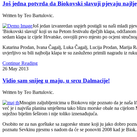
Još jedna potvrda da Biokovski slavuji pjevaju najlje
Written by Teo Bartulovic.
Još jedan izvanredan uspjeh postigli su naši mladi pj
'Biokovski slavuji' koji us na Petom festivalu dječjih klapa, održano
sedam klapa iz cijele Hrvatske, osvojili prvo mjesto po ocjeni stručno
Katarina Prodan, Ivana Čagalj, Luka Čagalj, Lucija Prodan, Marija R
uvjerljivo su bili najbolja klapa te su zasluženo primili nagradu iz ruku 
Continue Reading
26
May
2013
Vidio sam snijeg u maju, u srcu Dalmacije!
Written by Teo Bartulovic.
Mnogim zaljubljenicima u Biokovu nije poznato da je naša li
već je i najviša planina smještena tako blizu morske obale na cijelom 
snježno bijelim šeširom i nije toliko iznenađujuća.
Osobito ne za nas gorštake sa zagorske strane koji ju jako dobro pozn
poznatu Sevkinu pjesmu s nadom da će se ponoviti 2008 kad je Biok...