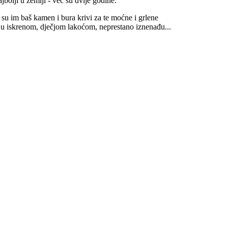
bolji u zemlji - već su dvije godine.
su im baš kamen i bura krivi za te moćne i grlene
aju iskrenom, dječjom lakoćom, neprestano iznenađu...