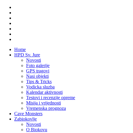
Home
HPD Sv. Jure
Novosti
Foto galerije
GPS tragovi
Nasi objekti
Tips & Tricks
Vodicka sluzba
Kalendar aktivnosti
Testovi i recenzije opreme
Misija i vrijednosti
Vremenska prognoza
Cave Monsters
Zabiokovlje
Novosti
O Biokovu