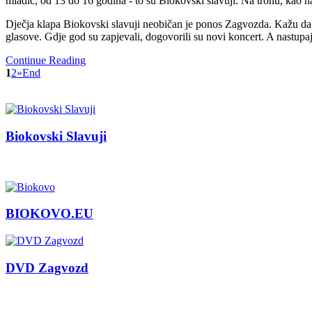
mladić, od 13 do 16 godina - to su Biokovski slavuji. Na tronu, kao naj
Dječja klapa Biokovski slavuji neobičan je ponos Zagvozda. Kažu da 
glasove. Gdje god su zapjevali, dogovorili su novi koncert. A nastup
Continue Reading
1
2
»
End
Biokovski Slavuji
BIOKOVO.EU
DVD Zagvozd