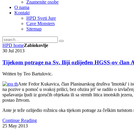
Znamenite osobe
O nama
Kontakt
HPD Sveti Jure
Cave Monsters
Sitemap
HPD home
Zabiokovlje
30
Jul
2013
Tijekom potrage na Sv. Iliji ozlijeđen HGSS-ov član
Written by Teo Bartulovic.
Ante Fedor Kukavica, član Planinarskog društva 'Imotski' i i
na pozive u pomoć u svakoj prilici, bez obzira jel’ se radilo o izvlač
spašavanja ljudi iz gorućih objekata ili sa strmih litica imotskih jezera
postao žrtvom.
Ante je teže ozlijedio rožnicu oka tijekom potrage za češkim turistom na
Continue Reading
25
May
2013