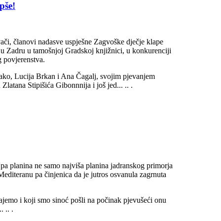
pše!
evači, članovi nadasve uspješne Zagvoške dječje klape
m u Zadru u tamošnjoj Gradskoj knjižnici, u konkurenciji
g povjerenstva.
ako, Lucija Brkan i Ana Čagalj, svojim pjevanjem
Zlatana Stipišića Gibonnnija i još jed... .. .
'pa planina ne samo najviša planina jadranskog primorja
Mediteranu pa činjenica da je jutros osvanula zagrnuta
ajemo i koji smo sinoć pošli na počinak pjevušeći onu
 .. .