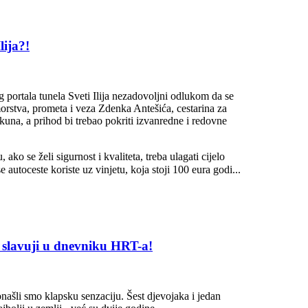
lija?!
 portala tunela Sveti Ilija nezadovoljni odlukom da se
orstva, prometa i veza Zdenka Antešića, cestarina za
una, a prihod bi trebao pokriti izvanredne i redovne
ako se želi sigurnost i kvaliteta, treba ulagati cijelo
 autoceste koriste uz vinjetu, koja stoji 100 eura godi.
..
 slavuji u dnevniku HRT-a!
onašli smo klapsku senzaciju. Šest djevojaka i jedan