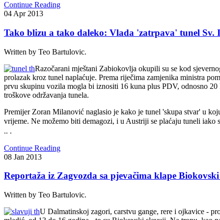
Continue Reading
04
Apr
2013
Tako blizu a tako daleko: Vlada 'zatrpava' tunel Sv. I
Written by Teo Bartulovic.
Razočarani mještani Zabiokovlja okupili su se kod sjevernog
prolazak kroz tunel naplaćuje. Prema riječima zamjenika ministra pom
prvu skupinu vozila mogla bi iznositi 16 kuna plus PDV, odnosno 20 k
troškove održavanja tunela.
Premijer Zoran Milanović naglasio je kako je tunel 'skupa stvar' u koju, 
vrijeme. Ne možemo biti demagozi, i u Austriji se plaćaju tuneli iako se
.. .
Continue Reading
08
Jan
2013
Reportaža iz Zagvozda sa pjevačima klape Biokovski
Written by Teo Bartulovic.
U Dalmatinskoj zagori, carstvu gange, rere i ojkavice - pr