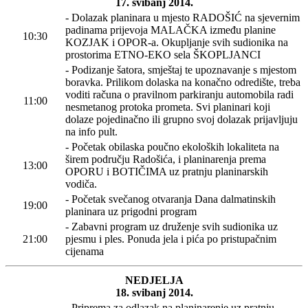
17. svibanj 2014.
- Dolazak planinara u mjesto RADOŠIĆ na sjevernim
padinama prijevoja MALAČKA između planine
10:30
KOZJAK i OPOR-a. Okupljanje svih sudionika na
prostorima ETNO-EKO sela ŠKOPLJANCI
- Podizanje šatora, smještaj te upoznavanje s mjestom
boravka. Prilikom dolaska na konačno odredište, treba
voditi računa o pravilnom parkiranju automobila radi
11:00
nesmetanog protoka prometa. Svi planinari koji
dolaze pojedinačno ili grupno svoj dolazak prijavljuju
na info pult.
- Početak obilaska poučno ekoloških lokaliteta na
širem području Radošića, i planinarenja prema
13:00
OPORU i BOTIČIMA uz pratnju planinarskih
vodiča.
- Početak svečanog otvaranja Dana dalmatinskih
19:00
planinara uz prigodni program
- Zabavni program uz druženje svih sudionika uz
21:00
pjesmu i ples. Ponuda jela i pića po pristupačnim
cijenama
NEDJELJA
18. svibanj 2014.
- Priprema za odlazak na planinarenje uz pratnju