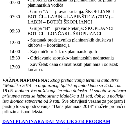
07:00
planinarskih vodiča
- Grupa "A" – pravac kretanja: ŠKOPLJANCI –
07:30
BOTIĆI – LABIN – LABINŠTICA (701M) –
LABIN – BOTIĆI ŠKOPLJANCI
- Grupa "B" – pravac kretanja: ŠKOPLJANCI –
09:30
BOTIĆI – LONČARI - ŠKOPLJANCI
- Sastanak predstavnika planinarskih društava i
12:00
klubova – koordinacija
14:00
- Zajednički ručak uz planinarski grah
15:30
- Održavanje sportsko-planinarskih nadmetanja
- Završetak dana dalmatinskih planinara i odlazak
17:00
kućama.
VAŽNA NAPOMENA:
Zbog prebacivanja termina autoutrke
“Malačka 2014″ u organizaciji Splitskog auto kluba sa 25.05. na
18.05. molimo Vas poštivanje termina dolaska. U subotu se zatvara
pristupna cesta sa južne strane Malačke u 11 sati, dok je u nedjelju
ista dionica zatvorena od 9 sati.
Sve obavijesti vezane za program i
pristup lokaciji održavanja “Dana planinara 2014″ možete pronaći u
prilozima ispod teksta.
DANI PLANINARA DALMACIJE 2014 PROGRAM