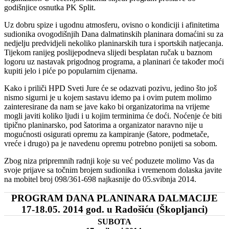
godišnjice osnutka PK Split.
Uz dobru spize i ugodnu atmosferu, ovisno o kondiciji i afinitetima
sudionika ovogodišnjih Dana dalmatinskih planinara domaćini su za
nedjelju predvidjeli nekoliko planinarskih tura i sportskih natjecanja.
Tijekom ranijeg poslijepodneva slijedi besplatan ručak u baznom
logoru uz nastavak prigodnog programa, a planinari će također moći
kupiti jelo i piće po popularnim cijenama.
Kako i priliči HPD Sveti Jure će se odazvati pozivu, jedino što još
nismo sigurni je u kojem sastavu idemo pa i ovim putem molimo
zainteresirane da nam se jave kako bi organizatorima na vrijeme
mogli javiti koliko ljudi i u kojim terminima će doći. Noćenje će biti
tipično planinarsko, pod šatorima a organizator naravno nije u
mogućnosti osigurati opremu za kampiranje (šatore, podmetače,
vreće i drugo) pa je navedenu opremu potrebno ponijeti sa sobom.
Zbog niza pripremnih radnji koje su već poduzete molimo Vas da
svoje prijave sa točnim brojem sudionika i vremenom dolaska javite
na mobitel broj 098/361-698 najkasnije do 05.svibnja 2014.
PROGRAM DANA PLANINARA DALMACIJE
17-18.05. 2014 god. u Radošiću (Škopljanci)
SUBOTA