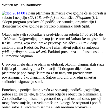
Written by Teo Bartulovic.
Dani planinara dalmacije ove godine će se održati u
subotu i nedjelju
(17. i 18. svibnja)
na Radošiću
(Škopljanci)
. U
sklopu program proslave 80 godišnjice osnutka, organizaciju i
domaćinstvo ove godine je preuzeo planinarski klub Split.
Okupljanje svih sudionika je predviđeno za subotu 17.05.2014. do
10:30 sati. Najpovoljniji pristup je cestom od Jadranske magistrale iz
Kaštel Starog koja vodi preko prijevoja Malačka (500m) i dalje
cestom prema Radošiću. Postoje i alternativni prilazi sa autoputa
(vidi u prilogu na dnu teksta)
. Parkirni prostor za autobuse i osobne
automobile osiguran.
U prvom dijelu dana je planiran obilazak okolnih planinarskih staza
i dijela planinarskog puta Dalmacija. U drugom dijelu dana
planirano je podizanje šatora na za tu namjenu predviđenim
površinama u Škopljancima. Šatore ili drugi prikladni smještaj
sudionici osiguravaju sami.
Potrebno je ponijeti šator, vreću za spavanje, podlošku,svjetiljku,
pribor i zdjelu za jelo, te prikladnu odjeću i obuću za planinarenje.
Za sudionike koji nisuu mogućnosti osigurati osobni šator, postoji
mogućnost smještaja u velikom šatoru kojega će osigurati i podići
organizator. U večernjim satima slijedi program proslave 80