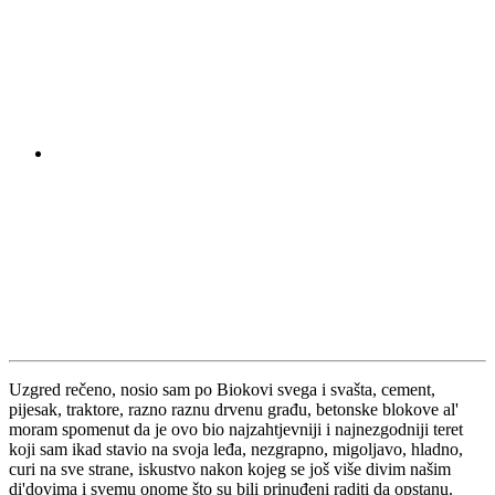
Uzgred rečeno, nosio sam po Biokovi svega i svašta, cement,
pijesak, traktore, razno raznu drvenu građu, betonske blokove al'
moram spomenut da je ovo bio najzahtjevniji i najnezgodniji teret
koji sam ikad stavio na svoja leđa, nezgrapno, migoljavo, hladno,
curi na sve strane, iskustvo nakon kojeg se još više divim našim
di'dovima i svemu onome što su bili prinuđeni raditi da opstanu.