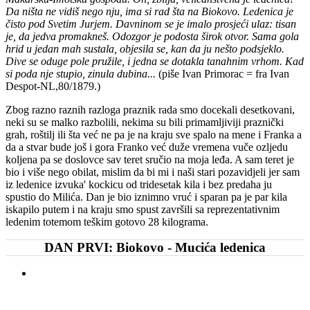
Da ništa ne vidiš nego nju, ima si rad šta na Biokovo. Ledenica je
čisto pod Svetim Jurjem. Davninom se je imalo prosjeći ulaz: tisan
je, da jedva promakneš. Odozgor je podosta širok otvor. Sama gola
hrid u jedan mah sustala, objesila se, kan da ju nešto podsjeklo.
Dive se oduge pole pružile, i jedna se dotakla tanahnim vrhom. Kad
si poda nje stupio, zinula dubina...
(piše Ivan Primorac = fra Ivan
Despot-NL,80/1879.)
Zbog razno raznih razloga praznik rada smo docekali desetkovani,
neki su se malko razbolili, nekima su bili primamljiviji praznički
grah, roštilj ili šta već ne pa je na kraju sve spalo na mene i Franka a
da a stvar bude još i gora Franko već duže vremena vuče ozljedu
koljena pa se doslovce sav teret sručio na moja leđa. A sam teret je
bio i više nego obilat, mislim da bi mi i naši stari pozavidjeli jer sam
iz ledenice izvuka' kockicu od tridesetak kila i bez predaha ju
spustio do Milića. Dan je bio iznimno vruć i sparan pa je par kila
iskapilo putem i na kraju smo spust završili sa reprezentativnim
ledenim totemom teškim gotovo 28 kilograma.
DAN PRVI: Biokovo - Mucića ledenica