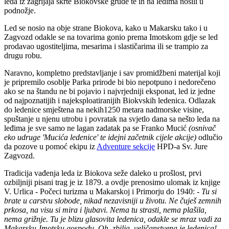
leda iz zagrljaja škrte Biokovske grude te ih na leđima nosili u
podnožje.
Led se nosio na obje strane Biokova, kako u Makarsku tako i u
Zagvozd odakle se na tovarima gonio prema Imotskom gdje se led
prodavao ugostiteljima, mesarima i slastičarima ili se trampio za
drugu robu.
Naravno, kompletno predstavljanje i sav promidžbeni materijal koji
je pripremilo osoblje Parka prirode bi bio nepotpuno i nedorečeno
ako se na štandu ne bi pojavio i najvrjedniji eksponat, led iz jedne
od najpoznatijih i najeksploatiranijih Biokvskih ledenica. Odlazak
do ledenice smještena na nekih1250 metara nadmorske visine,
spuštanje u njenu utrobu i povratak na svjetlo dana sa nešto leda na
leđima je sve samo ne lagan zadatak pa se Franko Mucić
(osnivač
eko udruge 'Mucića ledenice' te idejni začetnik cijele akcije)
odlučio
da pozove u pomoć ekipu iz
Adventure sekcije
HPD-a Sv. Jure
Zagvozd.
Tradicija vađenja leda iz Biokova seže daleko u prošlost, prvi
ozbiljniji pisani trag je iz 1879. a ovdje prenosimo ulomak iz knjige
V. Urlica - Počeci turizma u Makarskoj i Primorju do 1940: -
Tu si
brate u carstvu slobode, nikad nezavisniji u životu. Ne čuješ zemnih
prkosa, na visu si mira i ljubavi. Nema tu strasti, nema plašila,
nema grižnje. Tu je blizu glasovita ledenica, odakle se mraz vadi za
Makarsku-Imotsku gospodu. Oh, zbilja, veličanstvena je ledenica!