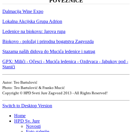
POVEZNICE
Dalmacija Wine Expo
Lokalna Akcijska Grupa Adrion
Ledenice na biokovu: Jarova rupa
Biokovo - položaj i prirodna bogatstva Zagvozda
Stazama naših didova do Mucića ledenice i natrag
GPX: Milići - Očesci - Mucića ledenica - Ozdrvaca - Jabukov pod -
Stanići
Autor: Teo Bartulović
Photo: Teo Bartulović & Franko Mucić
Copyright © HPD Sveti Jure Zagvozd 2013 - All Rights Reserved!
Switch to Desktop Version
Home
HPD Sv. Jure
Novosti
Foto galerije