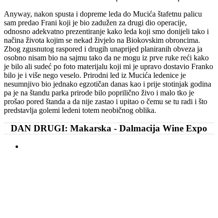
Anyway, nakon spusta i dopreme leda do Mucića štafetnu palicu
sam predao Frani koji je bio zadužen za drugi dio operacije,
odnosno adekvatno prezentiranje kako leda koji smo donijeli tako i
načina života kojim se nekad živjelo na Biokovskim obroncima.
Zbog zgusnutog raspored i drugih unaprijed planiranih obveza ja
osobno nisam bio na sajmu tako da ne mogu iz prve ruke reći kako
je bilo ali sudeć po foto materijalu koji mi je upravo dostavio Franko
bilo je i više nego veselo. Prirodni led iz Mucića ledenice je
nesumnjivo bio jednako egzotičan danas kao i prije stotinjak godina
pa je na štandu parka prirode bilo poprilično živo i malo tko je
prošao pored štanda a da nije zastao i upitao o čemu se tu radi i što
predstavlja golemi ledeni totem neobičnog oblika.
DAN DRUGI: Makarska - Dalmacija Wine Expo