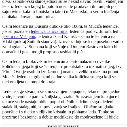
drva, zabiokovski starosjedioci su se nekad davno bavili i vađenjem
leda iz ledenica kojeg bi potom nosili te prodavali ili trampili po
sajmovima kako u Imotskom tako i u Makarskoj u svrhu hlađenja
napitaka i čuvanja namirnica.
Osim ledenice na Dusima duboke oko 100m, te Mucića ledenice,
još su poznate i
ledenica Jarova rupa
, ledenica pod sv. Jurom, led u
jezeru na Mišljenu
, ledenica iznad Katušića stana te ledenica na
Vlaki (pokraj Šutinih stanova). Iz ove zadnje se lede posebno vadio
za blagdan sv. Stjepana koji se štuje u Donjem Rastovcu kako bi i
domaćini i gosti mogli propisno rashladiti piće.
Osim leda, u biokovskim ledenicama često nalazimo i velike
količine snijega koji se 'starenjem' prekristalizira u zrnati snijeg, tzv.
'Firn'. Ovo je osobito izraženo u jamama s velikim ulazima poput
Mucića ledenice, gdje zimi padne velika količina snijega koji se
tijekom ljeta ne otopi do kraja.
Ledene sige stvaraju se smrzavanjem kapajuće, tekuće i procjedne
vode, te vodene pare iz špiljskoga zraka. Smrzavanjem kapajuće i
tekuće vode nastaju oblici poput običnih kalcitnih siga - ledeni
stalaktiti, stalagmiti, stupovi, zavjese i saljevi. Obično su glatke
površine i s rijetko vidljivim kristalnim plohama leda. Tanke su
prozirne i bezbojne, a deblje modrikaste do modrozelene ili bijele.