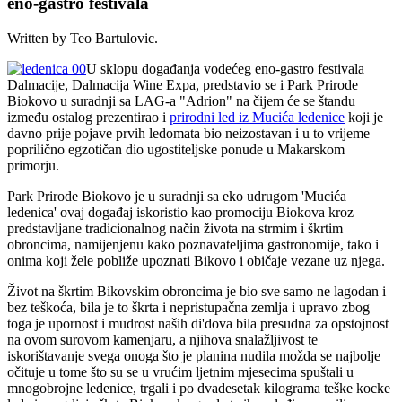
eno-gastro festivala
Written by Teo Bartulovic.
U sklopu događanja vodećeg eno-gastro festivala
Dalmacije, Dalmacija Wine Expa, predstavio se i Park Prirode
Biokovo u suradnji sa LAG-a "Adrion" na čijem će se štandu
između ostalog prezentirao i
prirodni led iz Mucića ledenice
koji je
davno prije pojave prvih ledomata bio neizostavan i u to vrijeme
poprilično egzotičan dio ugostiteljske ponude u Makarskom
primorju.
Park Prirode Biokovo je u suradnji sa eko udrugom 'Mucića
ledenica' ovaj događaj iskoristio kao promociju Biokova kroz
predstavljane tradicionalnog način života na strmim i škrtim
obroncima, namijenjenu kako poznavateljima gastronomije, tako i
onima koji žele pobliže upoznati Bikovo i običaje vezane uz njega.
Život na škrtim Bikovskim obroncima je bio sve samo ne lagodan i
bez teškoća, bila je to škrta i nepristupačna zemlja i upravo zbog
toga je upornost i mudrost naših di'dova bila presudna za opstojnost
na ovom surovom kamenjaru, a njihova snalažljivost te
iskorištavanje svega onoga što je planina nudila možda se najbolje
očituje u tome što su se u vrućim ljetnim mjesecima spuštali u
mnogobrojne ledenice, trgali i po dvadesetak kilograma teške kocke