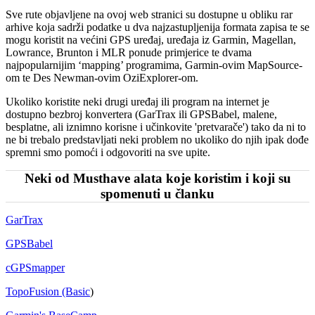
Sve rute objavljene na ovoj web stranici su dostupne u obliku rar
arhive koja sadrži podatke u dva najzastupljenija formata zapisa te se
mogu koristit na većini GPS uređaj, uređaja iz Garmin, Magellan,
Lowrance, Brunton i MLR ponude primjerice te dvama
najpopularnijim ‘mapping’ programima, Garmin-ovim MapSource-
om te Des Newman-ovim OziExplorer-om.
Ukoliko koristite neki drugi uređaj ili program na internet je
dostupno bezbroj konvertera (GarTrax ili GPSBabel, malene,
besplatne, ali iznimno korisne i učinkovite 'pretvarače') tako da ni to
ne bi trebalo predstavljati neki problem no ukoliko do njih ipak dođe
spremni smo pomoći i odgovoriti na sve upite.
Neki od Musthave alata koje koristim i koji su
spomenuti u članku
GarTrax
GPSBabel
cGPSmapper
TopoFusion (Basic
)