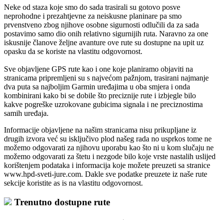
Neke od staza koje smo do sada trasirali su gotovo posve
neprohodne i prezahtjevne za neiskusne planinare pa smo
prvenstveno zbog njihove osobne sigurnosti odlučili da za sada
postavimo samo dio onih relativno sigurnijih ruta. Naravno za one
iskusnije članove željne avanture ove rute su dostupne na upit uz
opasku da se koriste na vlastitu odgovornost.
Sve objavljene GPS rute kao i one koje planiramo objaviti na
stranicama pripremljeni su s najvećom pažnjom, trasirani najmanje
dva puta sa najboljim Garmin uređajima u oba smjera i onda
kombinirani kako bi se dobile što preciznije rute i izbjegle bilo
kakve pogreške uzrokovane gubicima signala i ne preciznostima
samih uređaja.
Informacije objavljene na našim stranicama nisu prikupljane iz
drugih izvora već su isključivo plod našeg rada no usprkos tome ne
možemo odgovarati za njihovu uporabu kao što ni u kom slučaju ne
možemo odgovarati za štetu i nezgode bilo koje vrste nastalih uslijed
korištenjem podataka i informacija koje možete preuzeti sa stranice
www.hpd-sveti-jure.com. Dakle sve podatke preuzete iz naše rute
sekcije koristite as is na vlastitu odgovornost.
Trenutno dostupne rute