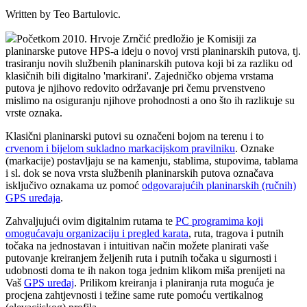
Written by Teo Bartulovic.
Početkom 2010. Hrvoje Zrnčić predložio je Komisiji za
planinarske putove HPS-a ideju o novoj vrsti planinarskih putova, tj.
trasiranju novih službenih planinarskih putova koji bi za razliku od
klasičnih bili digitalno 'markirani'. Zajedničko objema vrstama
putova je njihovo redovito održavanje pri čemu prvenstveno
mislimo na osiguranju njihove prohodnosti a ono što ih razlikuje su
vrste oznaka.
Klasični planinarski putovi su označeni bojom na terenu i to
crvenom i bijelom sukladno markacijskom pravilniku
. Oznake
(markacije) postavljaju se na kamenju, stablima, stupovima, tablama
i sl. dok se nova vrsta službenih planinarskih putova označava
isključivo oznakama uz pomoć
odgovarajućih planinarskih (ručnih)
GPS uređaja
.
Zahvaljujući ovim digitalnim rutama te
PC programima koji
omogućavaju organizaciju i pregled karata
, ruta, tragova i putnih
točaka na jednostavan i intuitivan način možete planirati vaše
putovanje kreiranjem željenih ruta i putnih točaka u sigurnosti i
udobnosti doma te ih nakon toga jednim klikom miša prenijeti na
Vaš
GPS uređaj
. Prilikom kreiranja i planiranja ruta moguća je
procjena zahtjevnosti i težine same rute pomoću vertikalnog