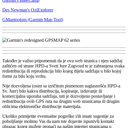
Garmin's BaseCamp
Des Newman's OziExplorer
GMaptoolom (Garmin Map Tool)
Također je važno pripomenuti da je ova web stranica i njen sadržaj
zaštićen od strane HPD-a Sveti Jure Zagvozd te je zabranjena svaka
redistribucija ili reprodukcija bilo kojeg dijela sadržaja u bilo kojoj
formi za bilo koju svrhu.
Nije dozvoljena (osim sa izričitom pismenom suglasnošću HPD-a
Sv. Jure) bilo kakva distribucija, kopiranje, izdavanje ili
komercijalna uporaba sadržaja, niti je dozvoljeno postavljanje i
redistribucija ovih GPS ruta na drugim web stranicama ili drugim
oblicima elektroničke distribucije materijala.
Ukoliko primijetite eventualne pogreške i/ili imate sugestije za
poboljšanje molimo Vas da nam iste dojavite ispunivši kontakt
obrazac kojeg možete pronaći na našim internet stranicama u