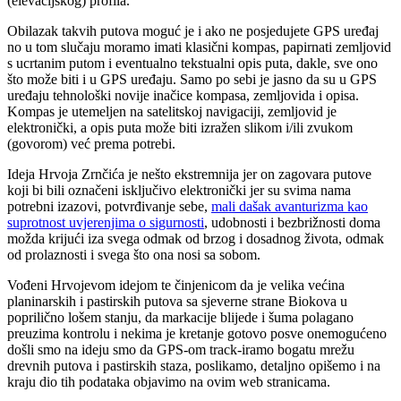
(elevacijskog) profila.
Obilazak takvih putova moguć je i ako ne posjedujete GPS uređaj
no u tom slučaju moramo imati klasični kompas, papirnati zemljovid
s ucrtanim putom i eventualno tekstualni opis puta, dakle, sve ono
što može biti i u GPS uređaju. Samo po sebi je jasno da su u GPS
uređaju tehnološki novije inačice kompasa, zemljovida i opisa.
Kompas je utemeljen na satelitskoj navigaciji, zemljovid je
elektronički, a opis puta može biti izražen slikom i/ili zvukom
(govorom) već prema potrebi.
Ideja Hrvoja Zrnčića je nešto ekstremnija jer on zagovara putove
koji bi bili označeni isključivo elektronički jer su svima nama
potrebni izazovi, potvrđivanje sebe,
mali dašak avanturizma kao
suprotnost uvjerenjima o sigurnosti
, udobnosti i bezbrižnosti doma
možda krijući iza svega odmak od brzog i dosadnog života, odmak
a
od prolaznosti i svega što ona nosi sa sobom.
ača
Vođeni Hrvojevom idejom te činjenicom da je velika većina
planinarskih i pastirskih putova sa sjeverne strane Biokova u
poprilično lošem stanju, da markacije blijede i šuma polagano
preuzima kontrolu i nekima je kretanje gotovo posve onemogućeno
e
došli smo na ideju smo da GPS-om track-iramo bogatu mrežu
drevnih putova i pastirskih staza, poslikamo, detaljno opišemo i na
kraju dio tih podataka objavimo na ovim web stranicama.