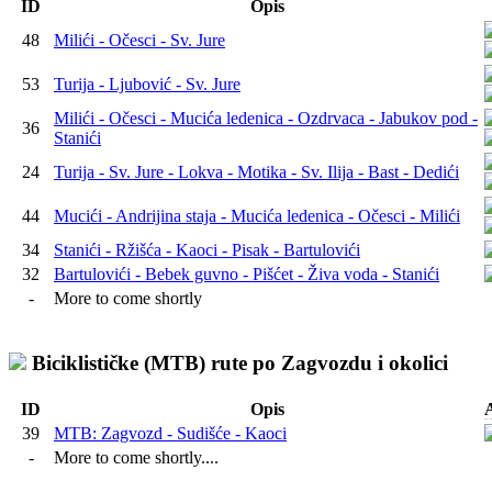
ID
Opis
123
48
Milići - Očesci - Sv. Jure
53
Turija - Ljubović - Sv. Jure
Milići - Očesci - Mucića ledenica - Ozdrvaca - Jabukov pod -
36
Stanići
24
Turija - Sv. Jure - Lokva - Motika - Sv. Ilija - Bast - Dedići
44
Mucići - Andrijina staja - Mucića ledenica - Očesci - Milići
34
Stanići - Ržišća - Kaoci - Pisak - Bartulovići
32
Bartulovići - Bebek guvno - Pišćet - Živa voda - Stanići
-
More to come shortly
Biciklističke (MTB) rute po Zagvozdu i okolici
ID
Opis
A
39
MTB: Zagvozd - Sudišće - Kaoci
-
More to come shortly....