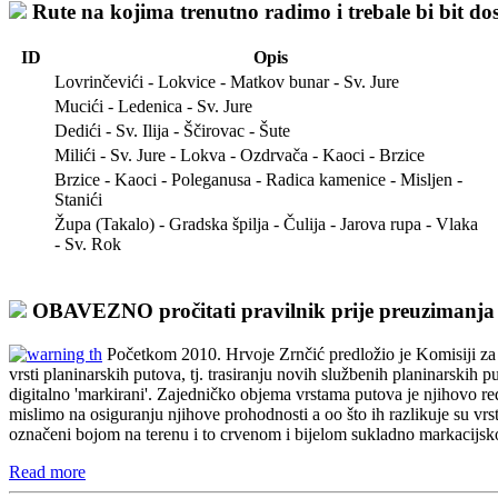
Rute na kojima trenutno radimo i trebale bi bit d
ID
Opis
Lovrinčevići - Lokvice - Matkov bunar - Sv. Jure
Mucići - Ledenica - Sv. Jure
Dedići - Sv. Ilija - Ščirovac - Šute
Milići - Sv. Jure - Lokva - Ozdrvača - Kaoci - Brzice
Brzice - Kaoci - Poleganusa - Radica kamenice - Misljen -
Stanići
Župa (Takalo) - Gradska špilja - Čulija - Jarova rupa - Vlaka
- Sv. Rok
OBAVEZNO pročitati pravilnik prije preuzimanja 
Početkom 2010. Hrvoje Zrnčić predložio je Komisiji za
vrsti planinarskih putova, tj. trasiranju novih službenih planinarskih pu
digitalno 'markirani'. Zajedničko objema vrstama putova je njihovo r
mislimo na osiguranju njihove prohodnosti a oo što ih razlikuje su vrs
označeni bojom na terenu i to crvenom i bijelom sukladno markacijsk
Read more