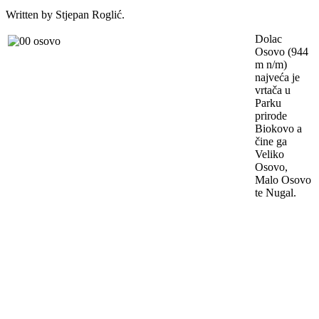
Written by Stjepan Roglić.
Dolac
Osovo (944
m n/m)
najveća je
vrtača u
Parku
prirode
Biokovo a
čine ga
Veliko
Osovo,
Malo Osovo
te Nugal.