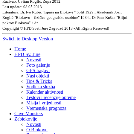
Kazivao: Cvitan Roglić, Župa 2012.
Last update: 08.05.2013
Literatura: Dr. Ivo Rubić "Ispaša na Biokovi " Split 1929.; Akademik Josip
Roglić "Biokovo – fizičko-geografske osobine" 1934.; Dr. Fran Kušan "Biljni
pokrov Biokova" i dr.
Copyright © HPD Sveti Jure Zagvozd 2013 - All Rights Reserved!
Switch to Desktop Version
Home
HPD Sv. Jure
Novosti
Foto galerije
GPS tragovi
Nasi objekti
Tips & Tricks
Vodicka sluzba
Kalendar aktivnosti
Testovi i recenzije opreme
Misija i vrijednosti
Vremenska prognoza
Cave Monsters
Zabiokovlje
Novosti
O Biokovu