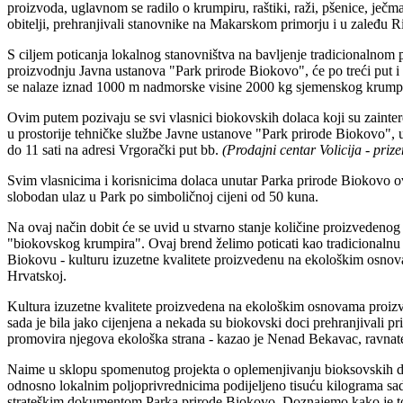
proizvoda, uglavnom se radilo o krumpiru, raštiki, raži, pšenice, ječm
obitelji, prehranjivali stanovnike na Makarskom primorju i u zaleđu Riv
S ciljem poticanja lokalnog stanovništva na bavljenje tradicionalnom 
proizvodnju Javna ustanova "Park prirode Biokovo", će po treći put i 
se nalaze iznad 1000 m nadmorske visine 2000 kg sjemenskog krumpi
Ovim putem pozivaju se svi vlasnici biokovskih dolaca koji su zainter
u prostorije tehničke službe Javne ustanove "Park prirode Biokovo", u 
do 11 sati na adresi Vrgorački put bb.
(Prodajni centar Volicija - prize
Svim vlasnicima i korisnicima dolaca unutar Parka prirode Biokovo o
slobodan ulaz u Park po simboličnoj cijeni od 50 kuna.
Na ovaj način dobit će se uvid u stvarno stanje količine proizvedenog 
"biokovskog krumpira". Ovaj brend želimo poticati kao tradicionalnu p
Biokovu - kulturu izuzetne kvalitete proizvedenu na ekološkim osnov
Hrvatskoj.
Kultura izuzetne kvalitete proizvedena na ekološkim osnovama proizv
sada je bila jako cijenjena a nekada su biokovski doci prehranjivali p
promovira njegova ekološka strana - kazao je Nenad Bekavac, ravnate
Naime u sklopu spomenutog projekta o oplemenjivanju bioksovskih dol
odnosno lokalnim poljoprivrednicima podijeljeno tisuću kilograma s
strateškim dokumentom Parka prirode Biokovo. Doznajemo kako je to