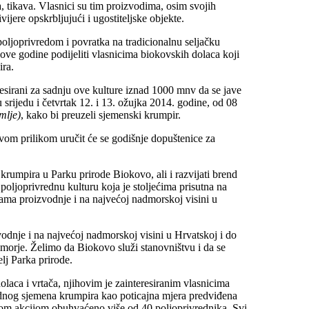
a, tikava. Vlasnici su tim proizvodima, osim svojih
ijere opskrbljujući i ugostiteljske objekte.
poljoprivredom i povratka na tradicionalnu seljačku
ove godine podijeliti vlasnicima biokovskih dolaca koji
ra.
esirani za sadnju ove kulture iznad 1000 mnv da se jave
srijedu i četvrtak 12. i 13. ožujka 2014. godine, od 08
mlje)
, kako bi preuzeli sjemenski krumpir.
vom prilikom uručit će se godišnje dopuštenice za
krumpira u Parku prirode Biokovo, ali i razvijati brend
oljoprivrednu kulturu koja je stoljećima prisutna na
ama proizvodnje i na najvećoj nadmorskoj visini u
odnje i na najvećoj nadmorskoj visini u Hrvatskoj i do
rimorje. Želimo da Biokovo služi stanovništvu i da se
lj Parka prirode.
aca i vrtača, njihovim je zainteresiranim vlasnicima
adnog sjemena krumpira kao poticajna mjera predviđena
m akcijom obuhvaćeno više od 40 poljoprivrednika. Svi