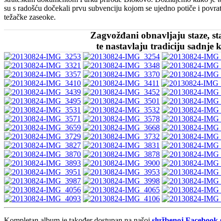
su s radošću dočekali prvu subvenciju kojom se ujedno potiče i povrat
težačke zaseoke.
Zagvožđani obnavljaju staze, st
te nastavlaju tradiciju sadnje
Kompletan album je također dostupan na našoj
službenoj Facebook 