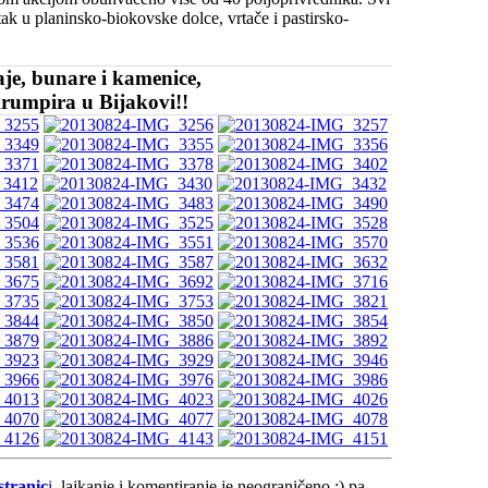
ak u planinsko-biokovske dolce, vrtače i pastirsko-
aje, bunare i kamenice,
 krumpira u Bijakovi!!
stranic
i
, lajkanje i komentiranje je neograničeno :) pa