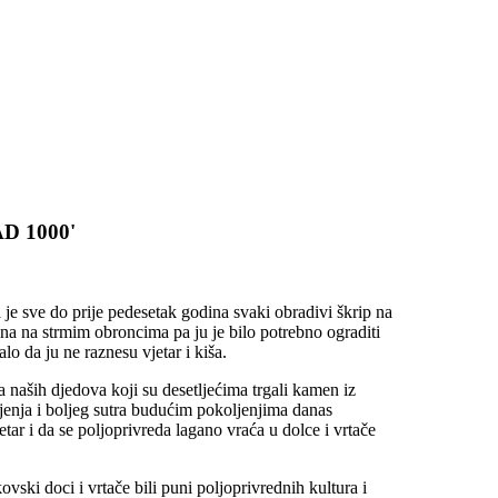
AD 1000'
a je sve do prije pedesetak godina svaki obradivi škrip na
ena na strmim obroncima pa ju je bilo potrebno ograditi
o da ju ne raznesu vjetar i kiša.
naših djedova koji su desetljećima trgali kamen iz
ljenja i boljeg sutra budućim pokoljenjima danas
ar i da se poljoprivreda lagano vraća u dolce i vrtače
ovski doci i vrtače bili puni poljoprivrednih kultura i