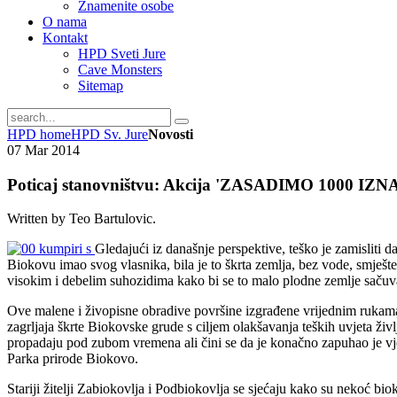
Znamenite osobe
O nama
Kontakt
HPD Sveti Jure
Cave Monsters
Sitemap
HPD home
HPD Sv. Jure
Novosti
07
Mar
2014
Poticaj stanovništvu: Akcija 'ZASADIMO 1000 IZN
Written by Teo Bartulovic.
Gledajući iz današnje perspektive, teško je zamisliti d
Biokovu imao svog vlasnika, bila je to škrta zemlja, bez vode, smješt
visokim i debelim suhozidima kako bi se to malo plodne zemlje sačuval
Ove malene i živopisne obradive površine izgrađene vrijednim rukama 
zagrljaja škrte Biokovske grude s ciljem olakšavanja teških uvjeta živ
propadaju pod zubom vremena ali čini se da je konačno zapuhao je vjet
Parka prirode Biokovo.
Stariji žitelji Zabiokovlja i Podbiokovlja se sjećaju kako su nekoć biok