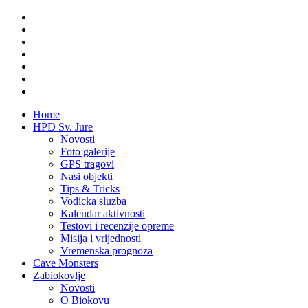
Home
HPD Sv. Jure
Novosti
Foto galerije
GPS tragovi
Nasi objekti
Tips & Tricks
Vodicka sluzba
Kalendar aktivnosti
Testovi i recenzije opreme
Misija i vrijednosti
Vremenska prognoza
Cave Monsters
Zabiokovlje
Novosti
O Biokovu