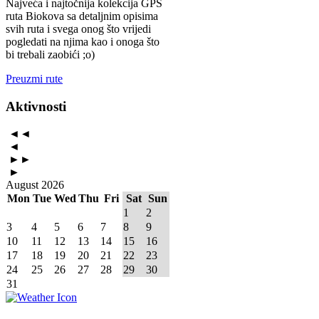
Najveća i najtočnija kolekcija GPS
ruta Biokova sa detaljnim opisima
svih ruta i svega onog što vrijedi
pogledati na njima kao i onoga što
bi trebali zaobići ;o)
Preuzmi rute
Aktivnosti
◄◄
◄
►►
►
August 2026
Mon
Tue
Wed
Thu
Fri
Sat
Sun
1
2
3
4
5
6
7
8
9
10
11
12
13
14
15
16
17
18
19
20
21
22
23
24
25
26
27
28
29
30
31