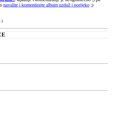
mo
navalite i komentirajte album uzduž i porijeko
;)
:)
CE