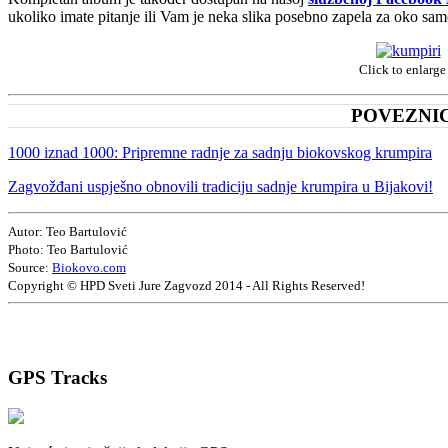
ukoliko imate pitanje ili Vam je neka slika posebno zapela za oko sa
Click to enlarge 
POVEZNI
1000 iznad 1000: Pripremne radnje za sadnju biokovskog krumpira
Zagvožđani uspješno obnovili tradiciju sadnje krumpira u Bijakovi!
Autor: Teo Bartulović
Photo: Teo Bartulović
Source:
Biokovo.com
Copyright © HPD Sveti Jure Zagvozd 2014 - All Rights Reserved!
GPS
Tracks