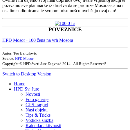
Ovime i mi dajemo svoj mali doprinos ovoj hvale vrijednoj akciji te
pozivamo sve planinarke iz društva da se pridruže Mosorašicama i
ostalim sudionicama te svojom prisutnošću uveličaju ovaj dan!
POVEZNICE
HPD Mosor - 100 žena na vrh Mosora
Autor: Teo Bartulović
Source:
HPD Mosor
Copyright © HPD Sveti Jure Zagvozd 2014 - All Rights Reserved!
Switch to Desktop Version
Home
HPD Sv. Jure
Novosti
Foto galerije
GPS tragovi
Nasi objekti
Tips & Tricks
Vodicka sluzba
Kalendar aktivnosti