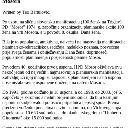
Mosora"
Written by Teo Bartulovic.
Po uzoru na sličnu slovensku manifestaciju (100 žensk na Triglav),
PD "Mosor" 1974. g. započinje organizaciju planinarske akcije 100
žena na vrh Mosora, a u povodu 8. ožujka, Dana žena.
Bila je to popularna, atraktivna, najveća i najmasovnija manifestacija
planinarsko-rekreacijskog sadržaja, nadaleko poznata, posvećena
prije svega ženama i obilježavanju Dana žena, doprinoseći
popularnosti planinarenja i posjećenosti planine Mosor.
Povodom 40. godišnjice prvog uspona, HPD Mosor oživljava ovu
nekoć jednu od najvećih i najmasovnijih planinarskih manifestacija.
Zahvaljujući njoj mnogi su započeli s planinarenjem i s tih uspona
nose nezaboravne uspomene druženja na našem Mosoru.
Do 1991. godine održano je 18 uspona, a od 1998. do 2003. još 6.
Započelo je skromno s malim brojem sudionica, da bi u kasnijim
usponima sudjelovalo i po tisuću pripadnica ljepšeg spola. Prema
precizno vođenim podacima o svim usponima, do Vickovog stupa
popele su se 10.633 sudionice, a do planinarskog doma "Umberto
Girometta" oko 15.800 sudionica.