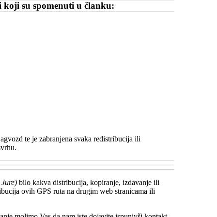
i koji su spomenuti u članku:
gvozd te je zabranjena svaka redistribucija ili
svrhu.
 Jure)
bilo kakva distribucija, kopiranje, izdavanje ili
tribucija ovih GPS ruta na drugim web stranicama ili
jšanje molimo Vas da nam iste dojavite ispunivši kontakt