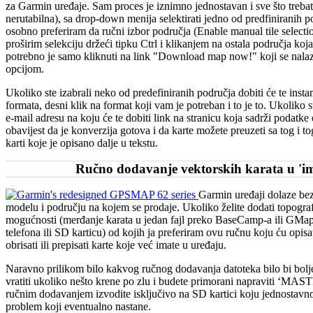
za Garmin uređaje. Sam proces je iznimno jednostavan i sve što trebate 
nerutabilna), sa drop-down menija selektirati jedno od predfiniranih p
osobno preferiram da ručni izbor područja (Enable manual tile selectio
proširim selekciju držeći tipku Ctrl i klikanjem na ostala područja koj
potrebno je samo kliknuti na link "Download map now!" koji se nalaz
opcijom.
Ukoliko ste izabrali neko od predefiniranih područja dobiti će te insta
formata, desni klik na format koji vam je potreban i to je to. Ukoliko s
e-mail adresu na koju će te dobiti link na stranicu koja sadrži podatk
obavijest da je konverzija gotova i da karte možete preuzeti sa tog i
karti koje je opisano dalje u tekstu.
Ručno dodavanje vektorskih karata u 'i
Garmin uređaji dolaze bez
modelu i području na kojem se prodaje. Ukoliko želite dodati topogra
mogućnosti (merđanje karata u jedan fajl preko BaseCamp-a ili GMapt
telefona ili SD karticu) od kojih ja preferiram ovu ručnu koju ću opisa
obrisati ili prepisati karte koje već imate u uređaju.
Naravno prilikom bilo kakvog ručnog dodavanja datoteka bilo bi bolj
vratiti ukoliko nešto krene po zlu i budete primorani napraviti ‘MAST
ručnim dodavanjem izvodite isključivo na SD kartici koju jednostavno m
problem koji eventualno nastane.