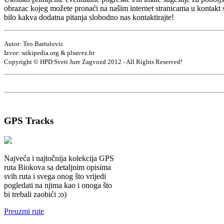
obrazac kojeg možete pronaći na našim internet stranicama u kontakt 
bilo kakva dodatna pitanja slobodno nas kontaktirajte!
Autor: Teo Bartulovic
Izvor: wikipedia.org & plsavez.hr
Copyright © HPD Sveti Jure Zagvozd 2012 - All Rights Reserved!
GPS
Tracks
Najveća i najtočnija kolekcija GPS
ruta Biokova sa detaljnim opisima
svih ruta i svega onog što vrijedi
pogledati na njima kao i onoga što
bi trebali zaobići ;o)
Preuzmi rute