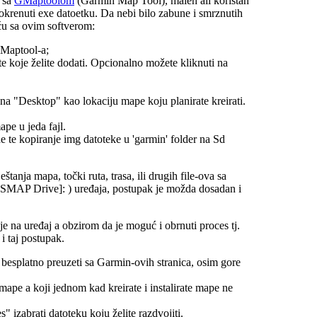
e sa
GMaptoolom
(Garmin Map Tool), malen ali koristan
i pokrenuti exe datoetku. Da nebi bilo zabune i smrznutih
eću sa ovim softverom:
 GMaptool-a;
te koje želite dodati. Opcionalno možete kliknuti na
na "Desktop" kao lokaciju mape koju planirate kreirati.
ape u jeda fajl.
 te kopiranje img datoteke u 'garmin' folder na Sd
tanja mapa, točki ruta, trasa, ili drugih file-ova sa
AP Drive]: ) uređaja, postupak je možda dosadan i
e na uređaj a obzirom da je moguć i obrnuti proces tj.
i taj postupak.
besplatno preuzeti sa Garmin-ovih stranica, osim gore
 mape a koji jednom kad kreirate i instalirate mape ne
izabrati datoteku koju želite razdvojiti.