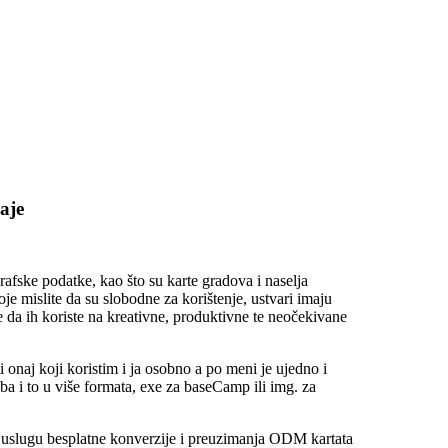
aje
afske podatke, kao što su karte gradova i naselja
oje mislite da su slobodne za korištenje, ustvari imaju
e da ih koriste na kreativne, produktivne te neočekivane
 onaj koji koristim i ja osobno a po meni je ujedno i
a i to u više formata, exe za baseCamp ili img. za
 uslugu besplatne konverzije i preuzimanja ODM kartata