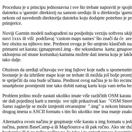
Procedura je u principu jednostavna i sve što trebate napraviti je sp
datoteku u \garmin\ direktorij na samom uređaju ili u direktoriju \ga
nekom od navedenih direktorija datoteku koju dodajete potrebno je
primjerice.
Noviji Garmin modeli nadograđeni na posljednju verziju softvera u
nuvi 1xxx ili viši podržavaj ‘custom maps names’ što znači da će ure
bez obzira na njihovo ime. Prednost ovoga je što umjesto klasičnih
primarni set karata; (gmapprom1.img - the sekundarna karta; gmapoe
uklonjena od strane korisnika) kartama možete dati imena koja je lakš
tako dalje.
Obzirom da uređaji učitavaju sve img fajlove koje nađu u spomenutim di
bootanje je da izbrišete mape koje ne trebate ili možda još bolje promij
te spriječiti da ona bude učitana. Prednost ovog načina je to što recimo
smartphone promijeniti ime tako dobiti natrag kartu koja vam treba be
Problem jedino može nastati ukoliko imate više različitih OSM karata 
ste dali pojedinoj karti u meniju sve njih prikazivati kao "OSM Street
Samo zaglavlje se može izmjeniti otvaranjme ".img" u nekom binarno
drugog imena u ASCII formatu s tim što ukoliko ime ima manje znako
Alternativa ovom načinu je grupiranje više karata u img formatu u jedan
načina, putem BaseCamp-a ili MapSource-a ili pak ručno. Ako ste du