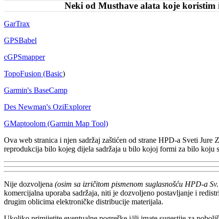
Neki od Musthave alata koje koristim 
GarTrax
GPSBabel
cGPSmapper
TopoFusion (Basic
)
Garmin's BaseCamp
Des Newman's OziExplorer
GMaptoolom (Garmin Map Tool)
Ova web stranica i njen sadržaj zaštićen od strane HPD-a Sveti Jure Za
reprodukcija bilo kojeg dijela sadržaja u bilo kojoj formi za bilo koju 
Nije dozvoljena
(osim sa izričitom pismenom suglasnošću HPD-a Sv.
komercijalna uporaba sadržaja, niti je dozvoljeno postavljanje i redis
drugim oblicima elektroničke distribucije materijala.
Ukoliko primijetite eventualne pogreške i/ili imate sugestije za pobol