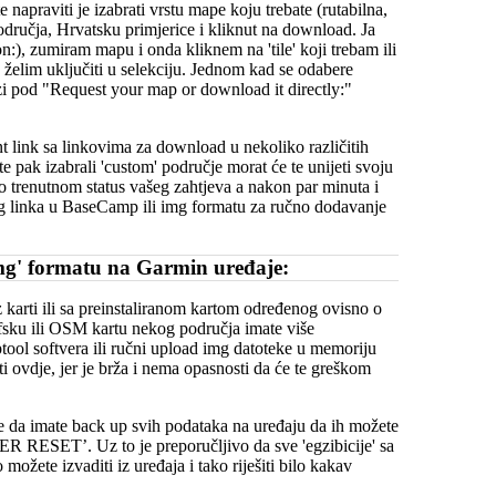
napraviti je izabrati vrstu mape koju trebate (rutabilna,
odručja, Hrvatsku primjerice i kliknut na download. Ja
n:), zumiram mapu i onda kliknem na 'tile' koji trebam ili
a želim uključiti u selekciju. Jednom kad se odabere
i pod "Request your map or download it directly:"
nt link sa linkovima za download u nekoliko različitih
te pak izabrali 'custom' područje morat će te unijeti svoju
e o trenutnom status vašeg zahtjeva a nakon par minuta i
 tog linka u BaseCamp ili img formatu za ručno dodavanje
mg' formatu na Garmin uređaje:
 karti ili sa preinstaliranom kartom određenog ovisno o
fsku ili OSM kartu nekog područja imate više
ool softvera ili ručni upload img datoteke u memoriju
ti ovdje, jer je brža i nema opasnosti da će te greškom
e da imate back up svih podataka na uređaju da ih možete
ER RESET’. Uz to je preporučljivo da sve 'egzibicije' sa
ožete izvaditi iz uređaja i tako riješiti bilo kakav