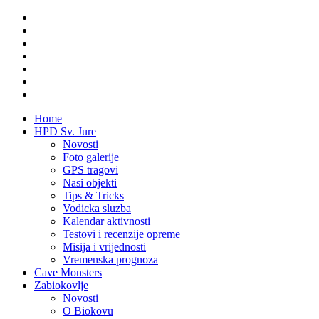
Home
HPD Sv. Jure
Novosti
Foto galerije
GPS tragovi
Nasi objekti
Tips & Tricks
Vodicka sluzba
Kalendar aktivnosti
Testovi i recenzije opreme
Misija i vrijednosti
Vremenska prognoza
Cave Monsters
Zabiokovlje
Novosti
O Biokovu