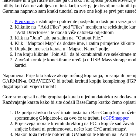
hackerske ili ti ga ručne načine pa ću tako i tu opisati proces koverzij
utility koji čak ne zahtijeva ni instalaciju već ga je dovoljno skinuti 
Garmina napravio sam kratki tutorial za sve one koji se prvi put susr
Preuzmite
, instalirajte i pokrenite posljednju dostupnu verziju
Kliknite na "Add Files" pod "Files" menijem te selektirajte kar
"Add Directories" te dodati više datoteka odjednom
Klik na "Join" tab, pa zatim na "Output File."
Klik "Maptool Map" da dodate ime, i zatim primjerice kliknite 
Utipkajte ime seta karata u "Mapset Name" polje.
I na kraju kliknite "Join All" da bi kombinirali sve selektirane m
Završni korak je konektiranje uređaja u USB Mass storage mode
kartici.
Napomena: Prije bilo kakve akcije ručnog kopiranja, brisanja ili premješ
GARMIN-a, OBAVEZNO bi trebali kreirati kopiju kompletnog ([GPSM
dugotrajan ali vrijedi truda!!
Gore smo opisali način grupiranja karata u jednu datoteku za dodavanj
Razdvajanje karata kako bi site dodali BaseCamp kratko ćemo opisati 
Uz pretpostavku da već imate instaliran BaseCamp koji možete 
spomenutog GMpatool-a za ovo će te trebati i
cGPSmapper
.
Prije svega morate kreirati direktorij na PC-u koji će sadržavati
smijete brisati ni preimenovati, nešto kao C:\Garmin\maps\.
Nakon toga trebate pokrenuti GMpatool te klikom na "Add Files" 