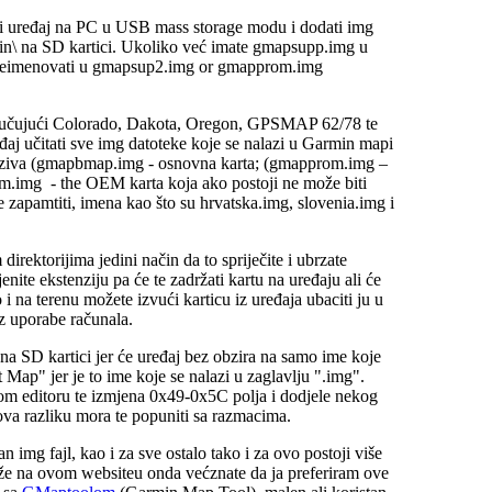
ojiti uređaj na PC u USB mass storage modu i dodati img
rmin\ na SD kartici. Ukoliko već imate gmapsupp.img u
 preimenovati u gmapsup2.img or gmapprom.img
ključujući Colorado, Dakota, Oregon, GPSMAP 62/78 te
đaj učitati sve img datoteke koje se nalazi u Garmin mapi
 naziva (gmapbmap.img - osnovna karta; (gmapprom.img –
m.img - the OEM karta koja ako postoji ne može biti
e zapamtiti, imena kao što su hrvatska.img, slovenia.img i
rektorijima jedini način da to spriječite i ubrzate
enite ekstenziju pa će te zadržati kartu na uređaju ali će
 i na terenu možete izvući karticu iz uređaja ubaciti ju u
z uporabe računala.
na SD kartici jer će uređaj bez obzira na samo ime koje
 Map" jer je to ime koje se nalazi u zaglavlju ".img".
m editoru te izmjena 0x49-0x5C polja i dodjele nekog
va razliku mora te popuniti sa razmacima.
 img fajl, kao i za sve ostalo tako i za ovo postoji više
že na ovom websiteu onda većznate da ja preferiram ove