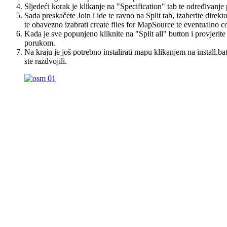
Sljedeći korak je klikanje na "Specification" tab te određivanje
Sada preskačete Join i ide te ravno na Split tab, izaberite direk
te obavezno izabrati create files for MapSource te eventualno 
Kada je sve popunjeno kliknite na "Split all" button i provjerite
porukom.
Na kraju je još potrebno instalirati mapu klikanjem na install.bat
ste razdvojili.