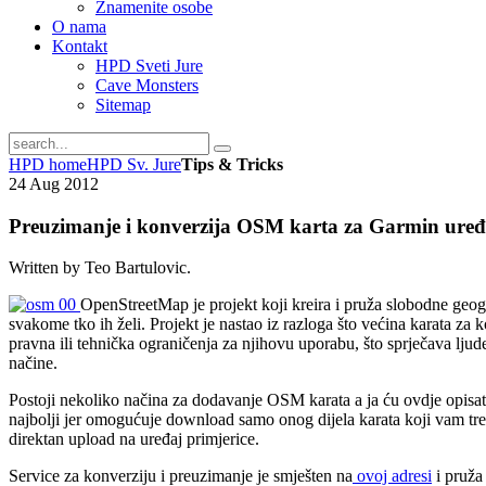
Znamenite osobe
O nama
Kontakt
HPD Sveti Jure
Cave Monsters
Sitemap
HPD home
HPD Sv. Jure
Tips & Tricks
24
Aug
2012
Preuzimanje i konverzija OSM karta za Garmin uređ
Written by Teo Bartulovic.
OpenStreetMap je projekt koji kreira i pruža slobodne geogr
svakome tko ih želi. Projekt je nastao iz razloga što većina karata za k
pravna ili tehnička ograničenja za njihovu uporabu, što sprječava ljud
načine.
Postoji nekoliko načina za dodavanje OSM karata a ja ću ovdje opisati
najbolji jer omogućuje download samo onog dijela karata koji vam treb
direktan upload na uređaj primjerice.
Service za konverziju i preuzimanje je smješten na
ovoj adresi
i pruža