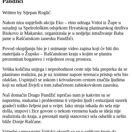
Pandžići
Written by Stjepan Roglić.
Nakon niza uspješnih akcija Eko – etno udruga Vrdol iz Župe u
suradnji sa Speleološkim odsjekom Hrvatskog planinarskog društva
Biokovo iz Makarske, organizirala je u nedjelju istraživanje Baba
jame u Rašćanskom zaseoku Pandžići.
Povod okupljanju bio je i snimanje video zapisa koji će biti dio
materijala o Župsko – Rašćanskom kraju s kojim se planira
prezentirati bogatstvo i vrijednost ovog prostora.
Velika količina snijega i neprohodnost ceste nije bila prepreka da se
planirano realizira, pa je uz iznimne napore terenaca pristup selu bio
olakšan. Uspinjući se uskom i krivudavom cestom značila ljudima
koji su nekad živjeli u tom zabačenom zabiokovskom zaseoku.
Naš domaćin Drago Pandžić ispričao nam je kakvim su se
naporima, mukama i problemima ti vrijedni ljudi i entuzijasti susreli
gradeći toliko željeni put u svijet. Iako struja nikada do sela nije
došla, stupovi i žice govore o nekom vremenu kada se ideja nije
realizirala do kraja, a preostali stariji stanovnici sela odselili u nešto
bliže Donje Rašćane.
Vrijedni samozatajni Vrdolci okupili su se u velikom broju da