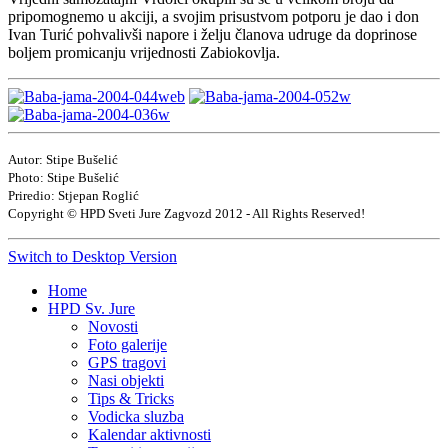
pripomognemo u akciji, a svojim prisustvom potporu je dao i don
Ivan Turić pohvalivši napore i želju članova udruge da doprinose
boljem promicanju vrijednosti Zabiokovlja.
Autor: Stipe Bušelić
Photo: Stipe Bušelić
Priredio: Stjepan Roglić
Copyright © HPD Sveti Jure Zagvozd 2012 - All Rights Reserved!
Switch to Desktop Version
Home
HPD Sv. Jure
Novosti
Foto galerije
GPS tragovi
Nasi objekti
Tips & Tricks
Vodicka sluzba
Kalendar aktivnosti